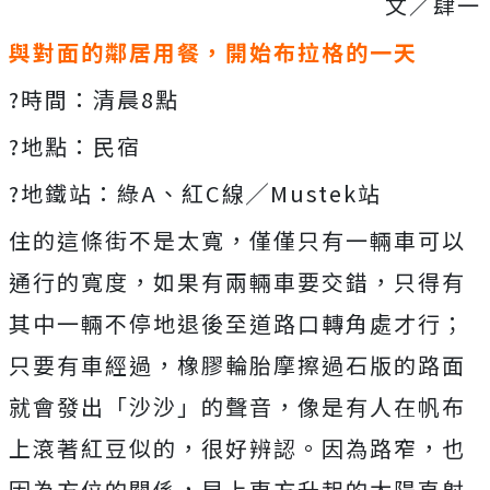
文／肆一
與對面的鄰居用餐
，
開始布拉格的一天
?時間：清晨8點
?地點：民宿
?地鐵站：綠A、紅C線╱Mustek站
住的這條街不是太寬，僅僅只有一輛車可以
通行的寬度，如果有兩輛車要交錯，只得有
其中一輛不停地退後至道路口轉角處才行；
只要有車經過，橡膠輪胎摩擦過石版的路面
就會發出「沙沙」的聲音，像是有人在帆布
上滾著紅豆似的，很好辨認。因為路窄，也
因為方位的關係，早上東方升起的太陽直射