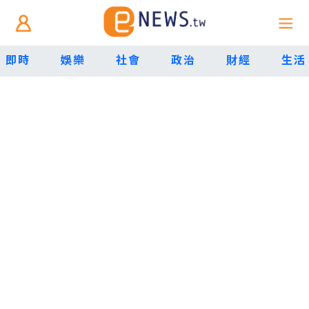
即時
娛樂
社會
政治
財經
生活