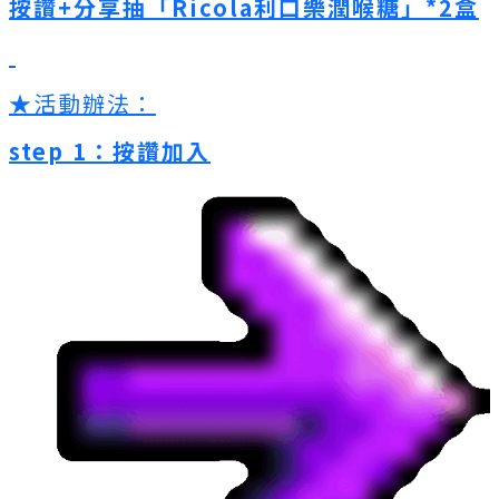
按讚+分享抽「Ricola利口樂潤喉糖」*2盒
★活動辦法：
step 1：按讚加入