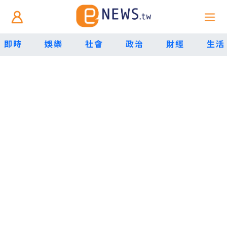
即時
娛樂
社會
政治
財經
生活