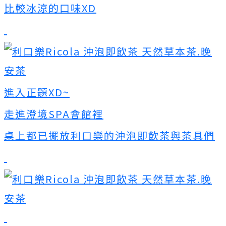
比較冰涼的口味XD
進入正題XD~
走進
澄境SPA會館裡
桌上都已擺放利口樂的沖泡即飲茶與茶具們