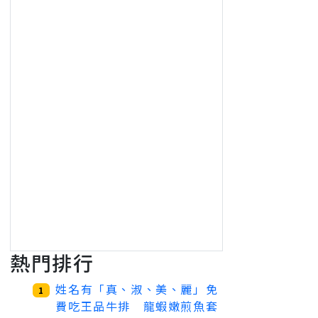
熱門排行
姓名有「真、淑、美、麗」免
1
費吃王品牛排 龍蝦嫩煎魚套