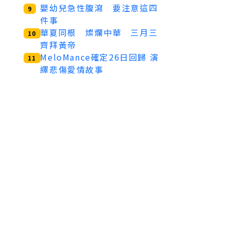
嬰幼兒急性腹瀉 要注意這四
9
件事
華夏同根 燦爛中華 三月三
10
齊拜黃帝
MeloMance確定26日回歸 演
11
繹悲傷愛情故事