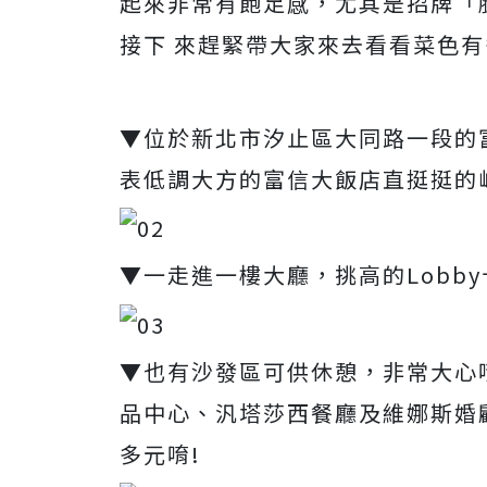
起來非常有飽足感，尤其是招牌「
接下 來趕緊帶大家來去看看菜色有
▼位於新北市汐止區大同路一段的富
表低調大方的富信大飯店直挺挺的
▼一走進一樓大廳，挑高的Lobb
▼也有沙發區可供休憩，非常大心
品中心、汎塔莎西餐廳及維娜斯婚
多元唷!