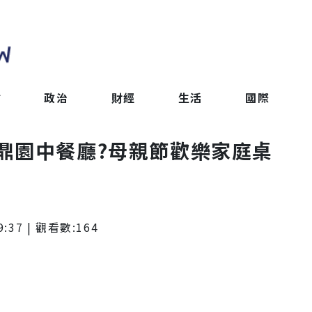
會
政治
財經
生活
國際
鼎園中餐廳?母親節歡樂家庭桌
9:37
| 觀看數:
164