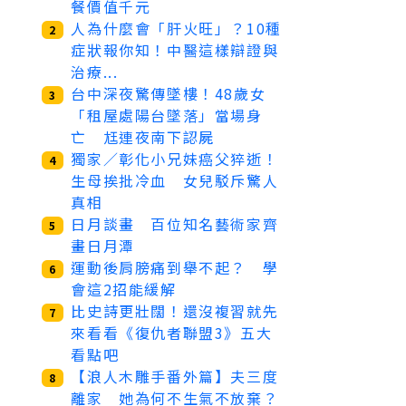
餐價值千元
人為什麼會「肝火旺」？10種
2
症狀報你知！中醫這樣辯證與
治療...
台中深夜驚傳墜樓！48歲女
3
「租屋處陽台墜落」當場身
亡 尪連夜南下認屍
獨家／彰化小兄妹癌父猝逝！
4
生母挨批冷血 女兒駁斥驚人
真相
日月談畫 百位知名藝術家齊
5
畫日月潭
運動後肩膀痛到舉不起？ 學
6
會這2招能緩解
比史詩更壯闊！還沒複習就先
7
來看看《復仇者聯盟3》五大
看點吧
【浪人木雕手番外篇】夫三度
8
離家 她為何不生氣不放棄？