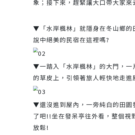
象；接下來，趕緊讓大口帶大家來
▼「水岸楓林」就隱身在冬山鄉的
說中絕美的民宿在這裡嗎?
▼一踏入「水岸楓林」的大門，一
的草皮上，引領著旅人輕快地走進
▼還沒進到屋內，一旁純白的田園
了吧!!坐在發呆亭往外看，整個
放鬆!