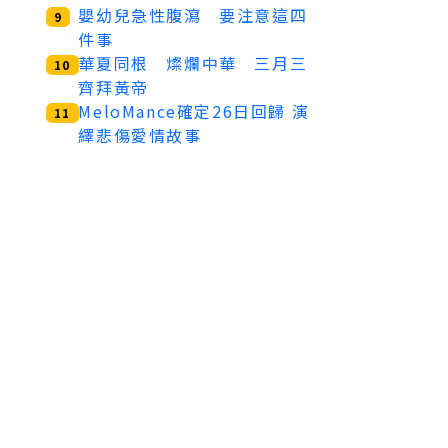
嬰幼兒急性腹瀉 要注意這四
9
件事
華夏同根 燦爛中華 三月三
10
齊拜黃帝
MeloMance確定26日回歸 演
11
繹悲傷愛情故事