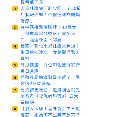
餐價值千元
人為什麼會「肝火旺」？10種
2
症狀報你知！中醫這樣辯證與
治療...
台中深夜驚傳墜樓！48歲女
3
「租屋處陽台墜落」當場身
亡 尪連夜南下認屍
獨家／彰化小兄妹癌父猝逝！
4
生母挨批冷血 女兒駁斥驚人
真相
日月談畫 百位知名藝術家齊
5
畫日月潭
運動後肩膀痛到舉不起？ 學
6
會這2招能緩解
比史詩更壯闊！還沒複習就先
7
來看看《復仇者聯盟3》五大
看點吧
【浪人木雕手番外篇】夫三度
8
離家 她為何不生氣不放棄？