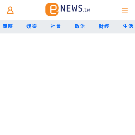
即時
娛樂
社會
政治
財經
生活