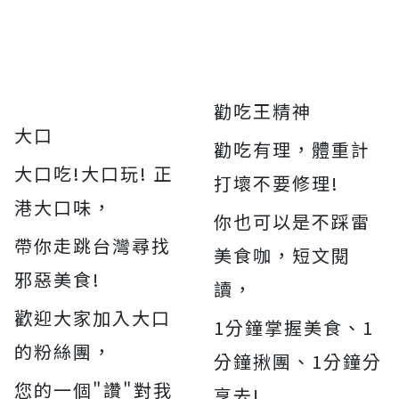
勸吃王精神
大口
勸吃有理，體重計
大口吃!大口玩! 正
打壞不要修理!
港大口味，
你也可以是不踩雷
帶你走跳台灣尋找
美食咖，短文閱
邪惡美食!
讀，
歡迎大家加入大口
1分鐘掌握美食、1
的粉絲團，
分鐘揪團、1分鐘分
您的一個"讚"對我
享去!