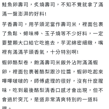
鮭魚卵壽司，炙燒壽司，不知不覺就拿了滿
滿一盤澎湃的好料!
芋香壽司，用芋頭泥當作壽司米，裡面包裹
了魚鬆、蟳味棒、玉子燒等不少好料，一定
要整顆大口給它吃進去，芋泥綿密細緻，嘴
裡有滿滿芋頭香氣，十分特別啊!
蝦卵酪梨卷，飽滿壽司米飯外沾附滿滿蝦
卵，裡面包裹著酪梨跟沙拉醬，蝦卵吃起來
嗶嗶啵啵的，師傅處理的很好，沒有什麼腥
味，吃到最後酪梨清香口感才會出現，但不
會過於突兀，是道非常清爽特別的一道料
理。