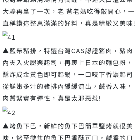
大夥再拿了一次，老 爸老媽吃得敲開心，一
直稱讚這整桌滿滿的好料，真是精緻又美味!
▲藍帶豬排，特選台灣CAS認證豬肉，豬肉
內夾入火腿與起司，再裹上日本的麵包粉，
酥炸成金黃色即可起鍋，一口咬下香濃起司
從鮮嫩多汁的豬排內緩緩流出，鹹香入味，
肉質緊實有彈性，真是太邪惡惹!
▲烤魚下巴，新鮮的魚下巴簡單鹽烤就很美
味，烤至微焦的魚下巴香酥可口，鹹香的口