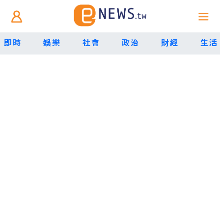
即時
娛樂
社會
政治
財經
生活