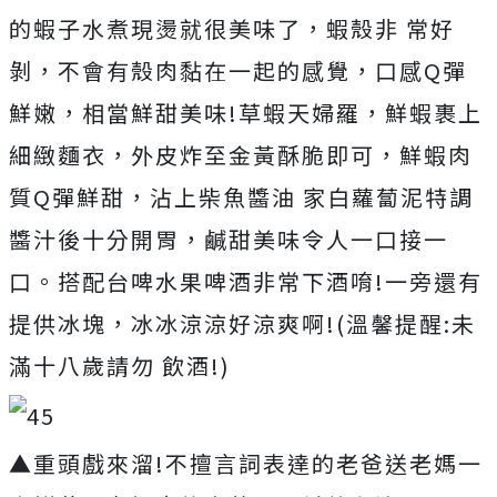
的蝦子水煮現燙就很美味了，蝦殼非 常好
剝，不會有殼肉黏在一起的感覺，口感Q彈
鮮嫩，相當鮮甜美味!草蝦天婦羅，鮮蝦裹上
細緻麵衣，外皮炸至金黃酥脆即可，鮮蝦肉
質Q彈鮮甜，沾上柴魚醬油 家白蘿蔔泥特調
醬汁後十分開胃，鹹甜美味令人一口接一
口。搭配台啤水果啤酒非常下酒唷!一旁還有
提供冰塊，冰冰涼涼好涼爽啊!(溫馨提醒:未
滿十八歲請勿 飲酒!)
▲重頭戲來溜!不擅言詞表達的老爸送老媽一