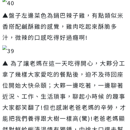
▲盤子左邊菜色為鍋巴辣子雞，有點類似米
香搭配鹹酥雞的感覺，雞肉吃起來酥脆多
汁，微辣的口感吃得好過癮啊!
▲ 為了讓老媽在這一天吃得開心，大夥分工
拿了幾樣大家愛吃的餐點後，迫不及待回座
位開始大快朵頤；大夥一邊吃著，一邊聊著
近況、工作、生活瑣事，聊起小時候 的趣事
大家都笑翻了!但也感謝老爸老媽的辛勞，才
能把我們養得跟大樹一樣高(驚)!老爸老媽顯
然對鮮蛤蜊清湯情有獨鍾，中途大口還去幫