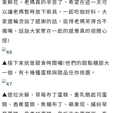
束鮮花，老媽真的辛苦了，希望在這一天可
以讓老媽暫時放下廚具，一起吃個好料，大
家還輪流說了感謝的話，逗得老媽笑得合不
攏嘴，話說大家聚在一起的感覺真的很開心
捏!
▲接下來就是甜食時間囉!他們的甜點櫃超大
一個，有十幾種蛋糕與甜品任你挑選。
▲提拉米蘇、草莓布丁蛋糕、重乳酪起司蛋
糕、香蕉蛋糕、焦糖布丁、蘋果塔、繽紛草