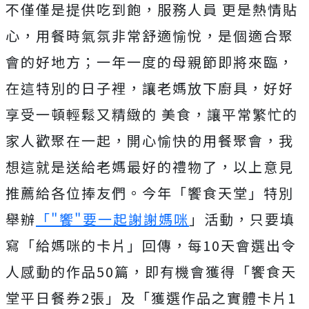
不僅僅是提供吃到飽，服務人員 更是熱情貼
心，用餐時氣氛非常舒適愉悅，是個適合聚
會的好地方；一年一度的母親節即將來臨，
在這特別的日子裡，讓老媽放下廚具，好好
享受一頓輕鬆又精緻的 美食，讓平常繁忙的
家人歡聚在一起，開心愉快的用餐聚會，我
想這就是送給老媽最好的禮物了，以上意見
推薦給各位捧友們。今年「饗食天堂」特別
舉辦
「"饗"要一起謝謝媽咪
」活動，只要填
寫「給媽咪的卡片」回傳，每10天會選出令
人感動的作品50篇，即有機會獲得「饗食天
堂平日餐券2張」及「獲選作品之實體卡片1