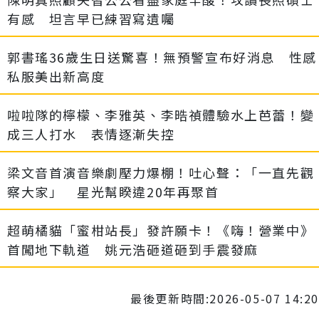
有感 坦言早已練習寫遺囑
郭書瑤36歲生日送驚喜！無預警宣布好消息 性感
私服美出新高度
啦啦隊的檸檬、李雅英、李晧禎體驗水上芭蕾！變
成三人打水 表情逐漸失控
梁文音首演音樂劇壓力爆棚！吐心聲：「一直先觀
察大家」 星光幫睽違20年再聚首
超萌橘貓「蜜柑站長」發許願卡！《嗨！營業中》
首闖地下軌道 姚元浩砸道砸到手震發麻
最後更新時間:2026-05-07 14:20