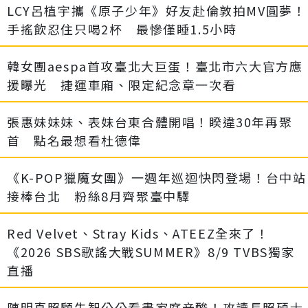
LCY呂植宇攜《原子少年》好友赴倫敦拍MV圓夢！
手搖飲忍住只喝2杯 最慘僅睡1.5小時
韓女團aespa首攻臺北大巨蛋！臺北市六大官方應
援曝光 捷運車廂、限定紀念章一次看
張惠妹妹妹、表妹台東合體開唱！睽違30年再聚
首 點名最想看杜德偉
《K-POP獵魔女團》一週年巡迴快閃登場！台中站
接棒台北 粉絲8月齊聚臺中驛
Red Velvet、Stray Kids、ATEEZ全來了！
《2026 SBS歌謠大戰SUMMER》8/9 TVBS獨家
直播
陳明真照顧失智公公看盡家庭辛酸！攻讀長照碩士