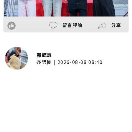
留言評論
分享
郭懿慧
娛樂圈
|
2026-08-08 08:40
LCY呂植宇攜《原子少年》好友赴倫
敦拍MV圓夢！手搖飲忍住只喝2
杯 最慘僅睡1.5小時