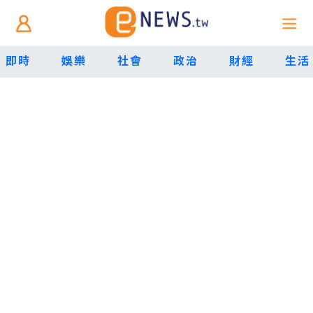
即時
娛樂
社會
政治
財經
生活