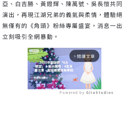
亞、白吉勝、黃鐙輝、陳萬號、吳長愷共同
演出，
再現江湖兄弟的義氣與柔情，體驗絕
無僅有的《角頭》
粉絲專屬盛宴，消息一出
立刻吸引全網暴動。
閱讀文章
arrow_forward_ios
Powered by 
GliaStudios
Mute