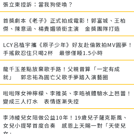
張立東控訴：當我狗使喚？
首獎劇本《老子》正式拍成電影！郭富城、王柏
傑、陳意涵、楊貴媚領銜主演 金獎團隊打造
LCY呂植宇攜《原子少年》好友赴倫敦拍MV圓夢！
手搖飲忍住只喝2杯 最慘僅睡1.5小時
龍千玉差點放棄歌手路！父親曾算「一定有成
就」 郭忠祐為圓亡父歌手夢踏入演藝圈
啦啦隊女神檸檬、李雅英、李晧禎體驗水上芭蕾！
變成三人打水 表情逐漸失控
李沛綾兒女陪做公益10年！19歲兒子薩克斯風、
女兒小提琴首度合奏 感恩上天賜一對「天使兒
女」