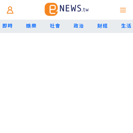
即時
娛樂
社會
政治
財經
生活