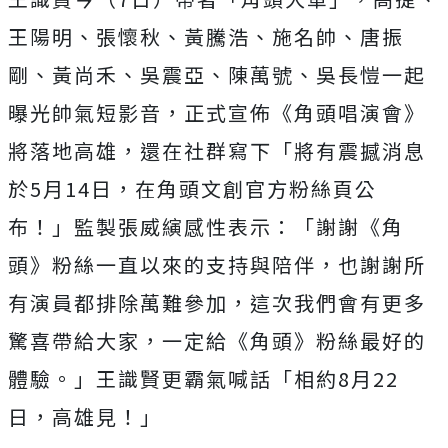
王陽明、張懷秋、
黃騰浩、施名帥、唐振
剛、黃尚禾、吳震亞、陳萬號、
吳長愷一起
曝光帥氣短影音，正式宣佈《角頭唱演會》
將落地高雄，
還在社群寫下「將有震撼消息
於5月14日，
在角頭文創官方粉絲頁公
布！」監製張威縯感性表示：「謝謝《
角
頭》粉絲一直以來的支持與陪伴，
也謝謝所
有演員都排除萬難參加，這次我們會有更多
驚喜帶給大家，
一定給《角頭》粉絲最好的
體驗。」王識賢更霸氣喊話「
相約8月22
日，高雄見！」