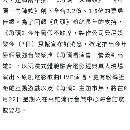
頭－鬥陣欸》創下全台2.2億、1.
8億的票房
佳績。為了回饋《角頭》粉絲長年的支持，
《角頭》
今年暑假不缺席，製作公司曼尼娛
樂今（7日）震撼宣布好消息，
確定推出今年
暑假最強音樂祭典《角頭唱演會－情義到高
雄》，
以沉浸式體驗融合電影經典真人現場
演出、
原創電影歌曲LIVE演唱，更有粉絲近
距離互動遊戲以及《角頭》
主題市集，
將在8
月22日星期六在高雄流行音樂中心海音館震
撼登場。