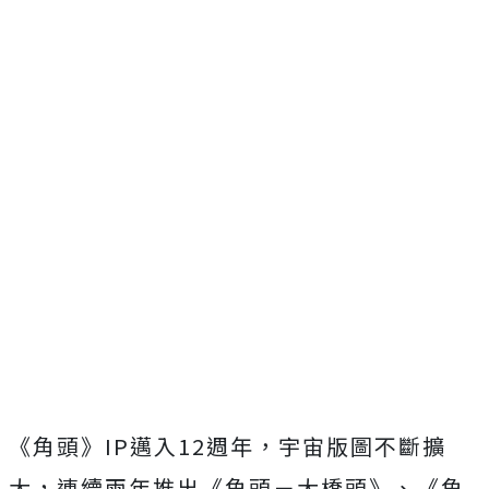
《角頭》IP邁入12週年，宇宙版圖不斷擴
大，連續兩年推出《
角頭－大橋頭》、《角