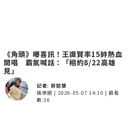
《角頭》曝喜訊！王識賢率15帥熱血
開唱 霸氣喊話：「相約8/22高雄
見」
記者:
郭懿慧
娛樂圈
|
2026-05-07 14:10
| 觀看
數:
36