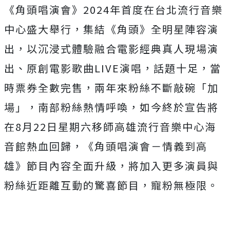
《角頭唱演會》2024年首度在台北流行音樂
中心盛大舉行，
集結《角頭》全明星陣容演
出，
以沉浸式體驗融合電影經典真人現場演
出、
原創電影歌曲LIVE演唱，話題十足，當
時票券全數完售，
兩年來粉絲不斷敲碗「加
場」，南部粉絲熱情呼喚，
如今終於宣告將
在8月22日星期六移師高雄流行音樂中心海
音館熱
血回歸，《角頭唱演會－情義到高
雄》節目內容全面升級，
將加入更多演員與
粉絲近距離互動的驚喜節目，寵粉無極限。