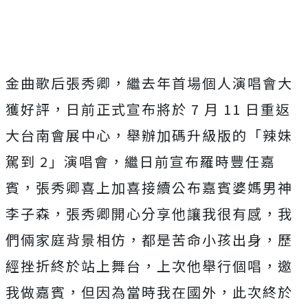
金曲歌后張秀卿，繼去年首場個人演唱會大
獲好評，
日前正式宣布將於
7
月
11
日重返
大台南會展中心，舉辦加碼升級版的「辣妹
駕到
2
」演唱會，繼日前宣布羅時豐任嘉
賓，
張秀卿喜上加喜接續公布嘉賓婆媽男神
李子森，
張秀卿開心分享他讓我很有感，我
們倆家庭背景相仿，
都是苦命小孩出身，歷
經挫折終於站上舞台，上次他舉行個唱，
邀
我做嘉賓，但因為當時我在國外，
此次終於