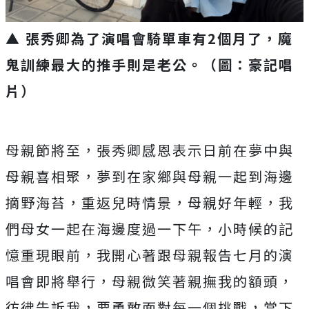
▲ 張秀卿為了演唱會騎單車有
2
個月了，魔
鬼訓練最大的推手則是老公。（圖：豪記唱
片）
母親節將至，張秀卿感恩表示日前在夢中與
母親喜相聚，
夢到在家鄉與母親一起到海邊
摘野海苔，重返兒時情景，
母親好年輕，我
們母女一起在海邊度過一下午，
小時候的記
憶重現眼前，
我開心著跟母親報告七月的演
唱會即將舉行，
母親微笑著親撫我的額頭，
彷彿告訴我，要勇敢面對每一個挑戰，
當下