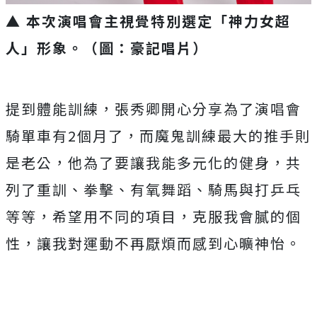
▲ 本次演唱會主視覺特別選定「神力女超
人」形象。（圖：豪記唱片）
提到體能訓練，張秀卿開心分享為了演唱會
騎單車有
2
個月了，
而魔鬼訓練最大的推手則
是老公，他為了要讓我能多元化的健身，
共
列了重訓、拳擊、有氧舞蹈、騎馬與打乒乓
等等，
希望用不同的項目，克服我會膩的個
性，
讓我對運動不再厭煩而感到心曠神怡。