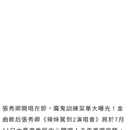
張秀卿開唱在即，魔鬼訓練菜單大曝光！金
曲歌后張秀卿《辣妹駕到
2
演唱會》將於
7
月