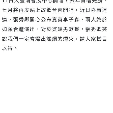
11
日大臺南會展中心開唱！去年首唱完勝，
七月將再度站上故鄉台南開唱，近日喜事連
連，
張秀卿開心公布嘉賓李子森，兩人終於
如願合體演出，
對於婆媽男獻聲，張秀卿笑
說我們一定會爆出燦爛的煙火，
請大家拭目
以待。