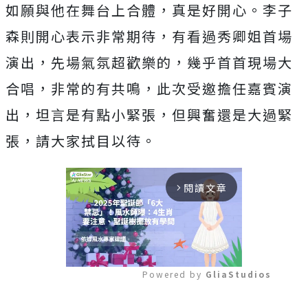
如願與他在舞台上合體，真是好開心。李子
森則開心表示非常期待，有看過秀卿姐首場
演出，
先場氣氛超歡樂的，幾乎首首現場大
合唱，非常的有共鳴，
此次受邀擔任嘉賓演
出，坦言是有點小緊張，但興奮還是大過緊
張，
請大家拭目以待。
閱讀文章
arrow_forward_ios
Powered by 
GliaStudios