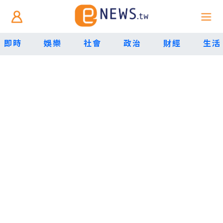
即時
娛樂
社會
政治
財經
生活