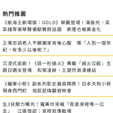
熱門推薦
《航海王劇場版：GOLD》華麗登場！滿島光、菜
菜緒等豪華聲優獻聲掀話題 索隆也被黃金化
王偉忠談老人不願搬家背後心酸 嘆「人到一個年
紀，有多少以後呢？」
沉浸式追劇！《這一秒過火》專屬「過火公館」主
題日週末登場 和張凌赫、王楚然浪漫通話
《蠟筆小新》創系列影史最高開票！日本天狗小新
現身西門町 扭屁屁嗨翻首映會
生3兒壓力曝光！羅美玲笑喊「我是家裡唯一公
主」 江振愷認：家裡就像戰場