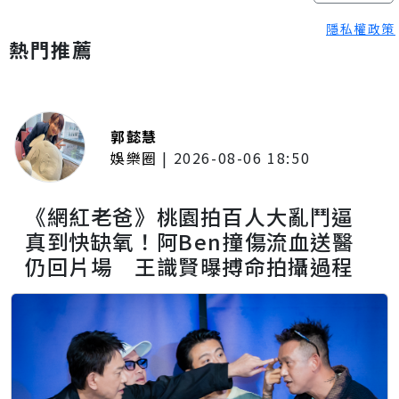
隱私權政策
熱門推薦
郭懿慧
娛樂圈
|
2026-08-06 18:50
《網紅老爸》桃園拍百人大亂鬥逼
真到快缺氧！阿Ben撞傷流血送醫
仍回片場 王識賢曝搏命拍攝過程