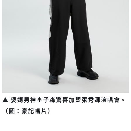
▲ 婆媽男神李子森驚喜加盟張秀卿演唱會。
（圖：豪記唱片）