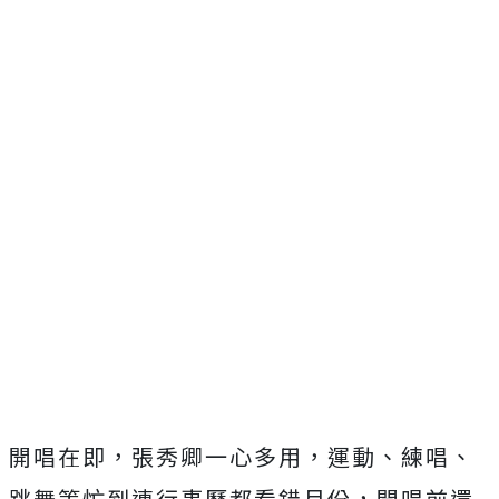
開唱在即，張秀卿一心多用，運動、練唱、
跳舞等忙到連行事曆都看錯月份，開唱前還