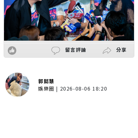
留言評論
分享
郭懿慧
娛樂圈
|
2026-08-06 18:20
徐乃麟玩「安全之吻」豁出去！抱
頭狂親曾國城 他崩潰喊沒氣了