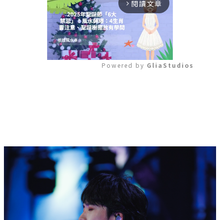
閱讀文章
arrow_forward_ios
Powered by 
GliaStudios
Mute