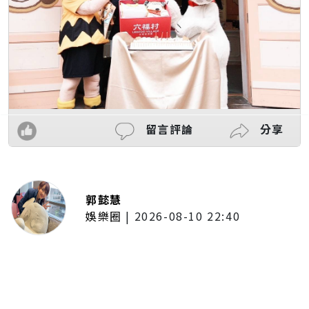
留言評論
分享
郭懿慧
娛樂圈
|
2026-08-10 22:40
《BanG Dream!》Ave Mujica登
台！台北追加公演雙場完售
《KiLLKiSS》奪動畫歌曲大賞