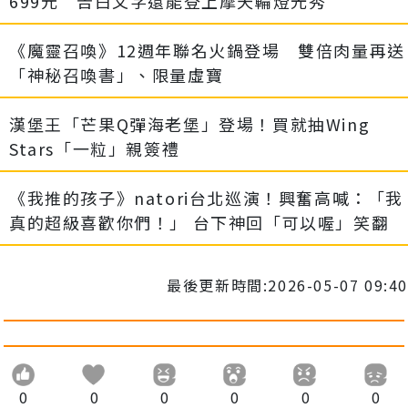
699元 告白文字還能登上摩天輪燈光秀
《魔靈召喚》12週年聯名火鍋登場 雙倍肉量再送
「神秘召喚書」、限量虛寶
漢堡王「芒果Q彈海老堡」登場！買就抽Wing
Stars「一粒」親簽禮
《我推的孩子》natori台北巡演！興奮高喊：「我
真的超級喜歡你們！」 台下神回「可以喔」笑翻
最後更新時間:2026-05-07 09:40
0
0
0
0
0
0