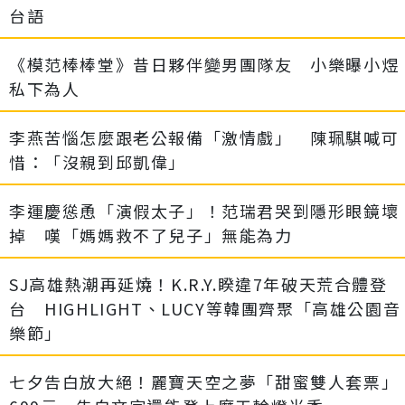
台語
《模范棒棒堂》昔日夥伴變男團隊友 小樂曝小煜
私下為人
李燕苦惱怎麼跟老公報備「激情戲」 陳珮騏喊可
惜：「沒親到邱凱偉」
李運慶慫恿「演假太子」！范瑞君哭到隱形眼鏡壞
掉 嘆「媽媽救不了兒子」無能為力
SJ高雄熱潮再延燒！K.R.Y.睽違7年破天荒合體登
台 HIGHLIGHT、LUCY等韓團齊聚「高雄公園音
樂節」
七夕告白放大絕！麗寶天空之夢「甜蜜雙人套票」