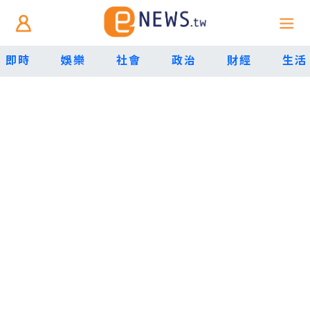
即時
娛樂
社會
政治
財經
生活