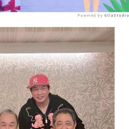
Powered by 
GliaStudi
Mute