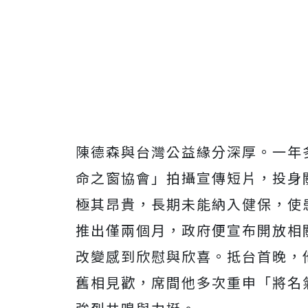
陳德森與台灣公益緣分深厚。一年
命之窗協會」拍攝宣傳短片，投身
極其昂貴，長期未能納入健保，
使
推出僅兩個月，
政府便宣布開放相
改變感到欣慰與欣喜。抵台首晚，
舊相見歡，
席間他多次重申「將名