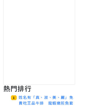
熱門排行
姓名有「真、淑、美、麗」免
1
費吃王品牛排 龍蝦嫩煎魚套