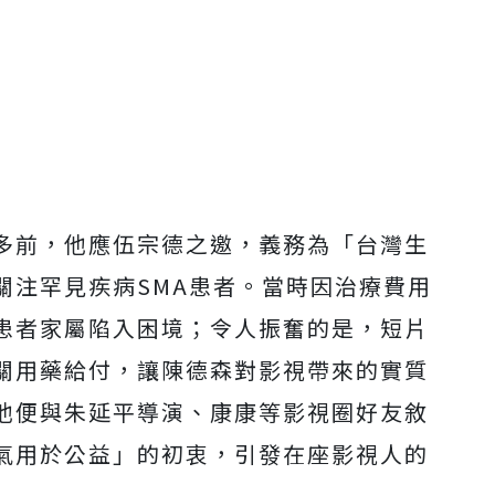
多前，他應伍宗德之邀，義務為「
台灣生
關注罕見疾病
SMA
患者。
當時因治療費用
患者家屬陷入困境；令人振奮的是，短片
關用藥給付，
讓陳德森對影視帶來的實質
他便與朱延平導演、康康等影視圈好友敘
氣用於公益」的初衷，
引發在座影視人的