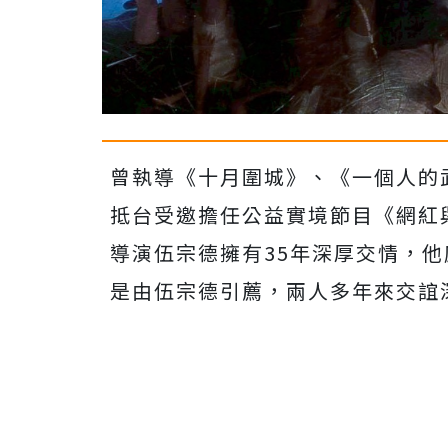
曾執導《十月圍城》、《一個人的
抵台受邀擔任公益實境節目《網紅
導演伍宗德擁有
35
年深厚交情，他
是由伍宗德引薦，
兩人多年來交誼