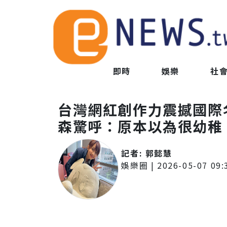
即時
娛樂
社
台灣網紅創作力震撼國際
森驚呼：原本以為很幼稚
記者:
郭懿慧
娛樂圈
|
2026-05-07 09: