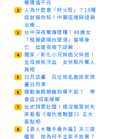
餐價值千元
人為什麼會「肝火旺」？10種
2
症狀報你知！中醫這樣辯證與
治療...
台中深夜驚傳墜樓！48歲女
3
「租屋處陽台墜落」當場身
亡 尪連夜南下認屍
獨家／彰化小兄妹癌父猝逝！
4
生母挨批冷血 女兒駁斥驚人
真相
日月談畫 百位知名藝術家齊
5
畫日月潭
運動後肩膀痛到舉不起？ 學
6
會這2招能緩解
比史詩更壯闊！還沒複習就先
7
來看看《復仇者聯盟3》五大
看點吧
【浪人木雕手番外篇】夫三度
8
離家 她為何不生氣不放棄？