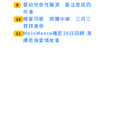
嬰幼兒急性腹瀉 要注意這四
9
件事
華夏同根 燦爛中華 三月三
10
齊拜黃帝
MeloMance確定26日回歸 演
11
繹悲傷愛情故事