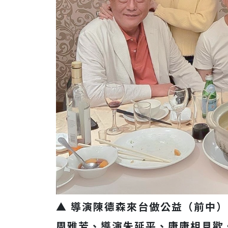
▲ 導演陳德森來台做公益（前中
周雅芳、導演朱延平、康康相見歡