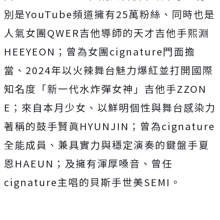
別是
YouTube
頻道擁有
25
萬粉絲
、同時也是
人氣女團
QWER
吉他導師的天才吉他手熙淵
HEEYE
ON
；曾為女團
cignature
門面擔
當、
2024
年以火辣舞
台魅力爆紅並打開國際
知名度「新一代水炸彈女神」吉他手
ZZON
E
；來自本月少女、以鮮明個性與舞台感染力
著稱的鼓手賢眞
HYU
NJIN
；曾為
cignature
全能成員、
兼具實力與穩定演奏的鍵盤手夏
恩
HAEUN
；及擁有渾厚嗓音、
曾任
cignature
主唱的貝斯手世美
SEMI
。