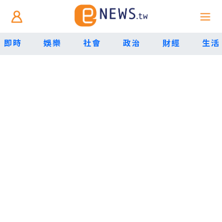
即時
娛樂
社會
政治
財經
生活