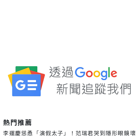
熱門推薦
李運慶慫恿「演假太子」！范瑞君哭到隱形眼鏡壞