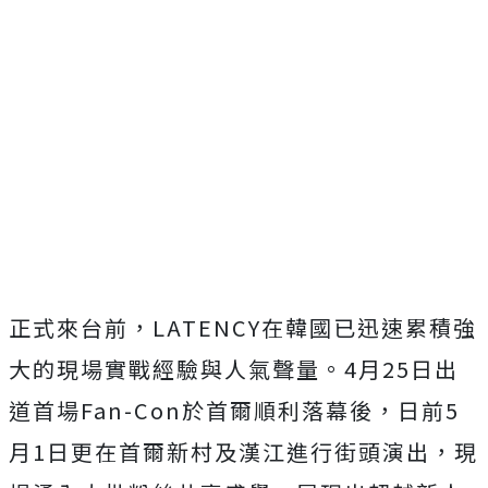
正式來台前，
LATENCY
在韓國已迅速累積強
大的現場實戰經驗
與人氣聲量。
4
月
25
日出
道首場
Fan-Con
於首爾順利落幕後
，日前
5
月
1
日更在首爾新村及漢江進行街頭演出，
現