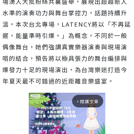
場湧入大批粉絲共襄盛舉，
展現出超越新人
水準的演奏功力與舞台掌控力，話題持續升
溫。
本次台北專場，
LATENCY
將以「不再延
遲，能量準時引爆。」
為概念，不同於一般
偶像舞台，
她們強調真實樂器演奏與現場演
唱的結合，
預告將以極具張力的舞台編排與
爆發力十足的現場演出，
為台灣樂迷打造今
年夏天最不可錯過的近距離音樂盛宴。
閱讀文章
arrow_forward_ios