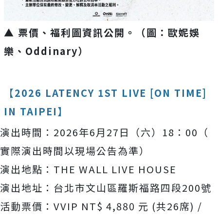
▲ 票價、福利圖資訊公開。
（圖：歐妮娛
樂、Oddinary）
【
2026 LATENCY 1ST LIVE [ON TIME]
IN TAIPEI
】
演出時間：
2026
年
6
月
27
日（六）
18
：
00
（
實際演出時間以現場公告為準）
演出地點：
THE WALL LIVE HOUSE
演出地址：台北市文山區羅斯福路四段
200
號
活動票價：
VVIP NT$ 4,880
元
(
共
26
席
) /