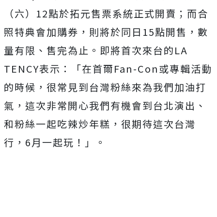
（六）
12
點於拓元售票系統正式開賣；而合
照特典會加購券，
則將於同日
15
點開售，數
量有限、售完為止。即將首次來台的
LA
TENCY
表示：「在首爾
Fan-Con
或專輯活動
的時候，
很常見到台灣粉絲來為我們加油打
氣，
這次非常開心我們有機會到台北演出、
和粉絲一起吃辣炒年糕，
很期待這次台灣
行，
6
月一起玩！」。