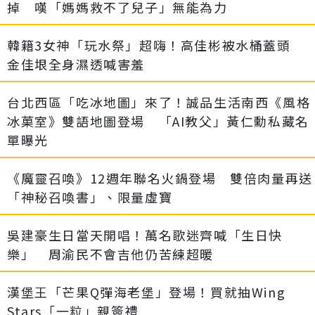
掉 嘆「媽媽救不了兒子」無能為力
韓籍3女神「玩水祭」超嗨！高佳彬被水桶蓋頭
金佳垠全身濕透喊害羞
台北西區「吃冰地圖」來了！誠品生活南西《風格
冰菓室》雙語地圖登場 「AI教父」黃仁勳私藏名
單曝光
《魔靈召喚》12週年聯名火鍋登場 雙倍肉量再送
「神秘召喚書」、限量虛寶
吳建豪生日當天開唱！萬名歌迷齊喊「生日快
樂」 周渝民不會吉他仍苦練超暖
漢堡王「芒果Q彈海老堡」登場！買就抽Wing
Stars「一粒」親簽禮