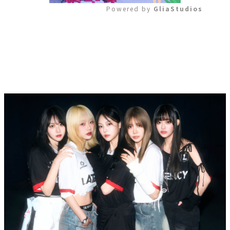
Powered by 
GliaStudios
Mute