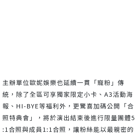
主辦單位歐妮娛樂也延續一貫「寵粉」傳
統，
除了全區可享獨家限定小卡、
A3
活動海
報、
HI-BYE
等福利外
，更驚喜加碼公開「合
照特典會」，將於演出結束後進行限量團體
5
:1
合照與成員
1:1
合照，
讓粉絲能以最親密的