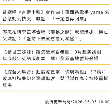
曾獻唱《吉伊卡哇》合作曲！覆面系歌手 yama 來
台感動到快哭 喊話：「一定會再回來」
郭忠祐與李芷婷合唱〈廣島之戀〉默契爆棚 憶亡
父喊話：「堅持下去就會看到希望！」
《勸世三姊妹》躍演進軍百老匯！9月赴美讀劇
年底敲定英語版劇本 林口全新基地蓄勢登場
《綜藝大集合》赴鹿港直擊「琉璃媽祖」！7萬片
玻璃打造夢幻台灣護聖宮 懸浮製作高空特技震撼
登場
最後更新時間:2026-05-05 10:00