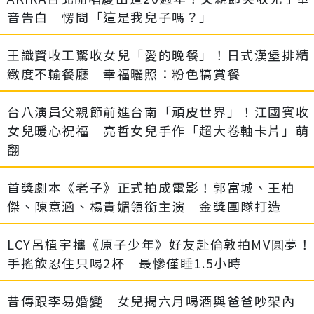
音告白 愣問「這是我兒子嗎？」
王識賢收工驚收女兒「愛的晚餐」！日式漢堡排精
緻度不輸餐廳 幸福曬照：粉色犒賞餐
台八演員父親節前進台南「頑皮世界」！江國賓收
女兒暖心祝福 亮哲女兒手作「超大卷軸卡片」萌
翻
首獎劇本《老子》正式拍成電影！郭富城、王柏
傑、陳意涵、楊貴媚領銜主演 金獎團隊打造
LCY呂植宇攜《原子少年》好友赴倫敦拍MV圓夢！
手搖飲忍住只喝2杯 最慘僅睡1.5小時
昔傳跟李易婚變 女兒揭六月喝酒與爸爸吵架內