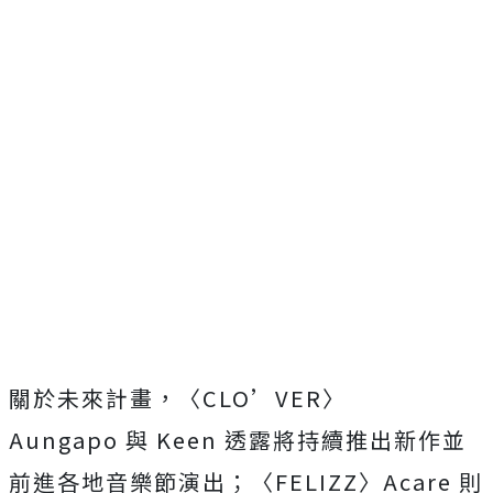
關於未來計
畫，〈
CLO’VER
〉
Aungapo
與
Keen
透露將持續推出新作並
前進各地音樂節演出；〈
FELIZZ
〉
Ac
are
則