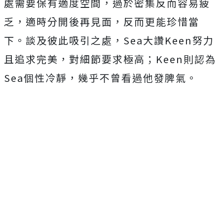
處需要保有適度空間，過於密集反而容易疲
乏，
適時分開後再見面，反而更能珍惜當
下。談及彼此吸引之處，
Sea
大讚
Keen
努力
且追求完美，對細節要求極高；
Keen
則認為
S
ea
個性冷靜，幾乎不曾看過他發脾氣。