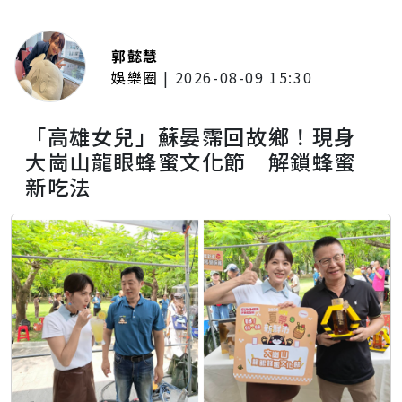
郭懿慧
娛樂圈
|
2026-08-09 15:30
「高雄女兒」蘇晏霈回故鄉！現身
大崗山龍眼蜂蜜文化節 解鎖蜂蜜
新吃法