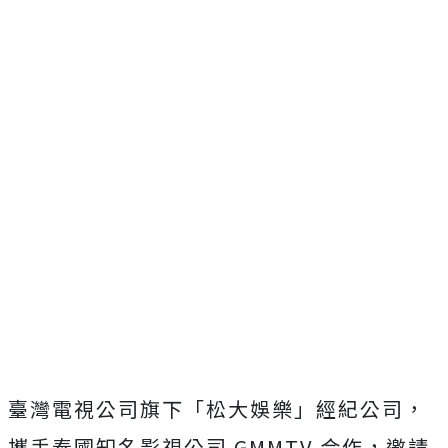
臺灣電視公司旗
下
「松大娛樂」
經紀公司
，
攜手泰國知名影視公司
GMMTV
合作，邀請