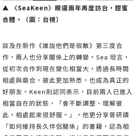
▲ 〈SeaKeen〉睽違兩年再度訪台，甜蜜
合體
。
（圖：台視）
談及在新
作《誰說他們是宿敵》第三度合
作，兩人也分享關係上的轉變。
Se
a
坦言，
從初次合作到現在變化相當大，透過長時間
相處與磨合，
彼此更加熟悉，也成為真正的
好朋友。
Keen
則認同表示，
目前兩人已進入
相當自在的狀態，「會不斷調整、理解彼
此，
相處起來很舒服。」，他更分享曾研讀
「如何維持長久伴侶關係」
的書籍，認為相