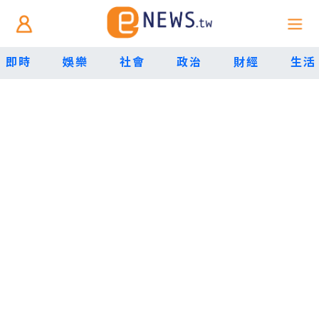
即時
娛樂
社會
政治
財經
生活