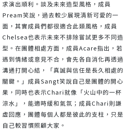
求演出順利。談及未來造型風格，
成員
Pream
笑說，過去較少展現清新可愛的一
面，
其實成員們都很適合此類風格，成員
Chelsea
也表示未來不排
除嘗試更多不同造
型。在團體相處方面，成員
Acare
指出，
若
遇到情緒或意見不合，會先各自消化再透過
溝通打開心結，「
真誠與信任是長久相處的
關鍵。」成員
Sangt
笑說自己是團體
的開心
果，同時也表示
Chari
就像「火山中的一杯
涼水」，
能適時緩和氣氛；成員
Chari
則謙
虛回應，
團體每個人都是彼此的支柱，只是
自己較習慣照顧大家。