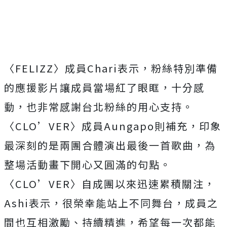
〈
FELIZZ
〉成員
Chari
表示，粉絲特別準備
的應援影片讓成員當場紅了眼眶，
十分感
動，也非常感謝台北粉絲的用心支持。
〈
CLO’VER
〉
成員
Aungapo
則補充，
印象
最深刻的是兩團合體演出最後一首歌曲，
為
整場活動畫下開心又圓滿的句點。
〈
CLO’VER
〉
自成團以來迅速累積關注，
Ashi
表示，很榮幸能站上不同舞台，
成員之
間也互相激勵、持續精進，
希望每一次都能