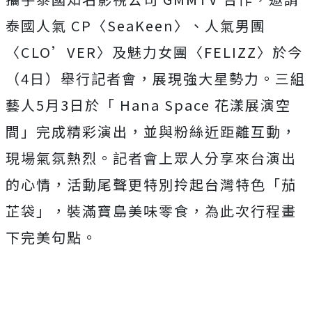
泰國人氣
CP
〈
SeaKeen
〉、人氣男團
〈
CLO’VER
〉
及魅力女團〈
FELIZZ
〉於今
（
4
日）
舉行
記者會，
展現強大星勢力。三組
藝人
5
月
3
日於
「
Hana Space
花漾展演空
間」完成精彩演出，
並
與粉絲近距離互動，
現場氣氛熱烈。記者會上眾人分享來台演出
的心情，
活動尾聲更特別拎起台灣特色「茄
芷袋」，裝滿
寶
島
美味零
食，
為此次行程畫
下完美句點。