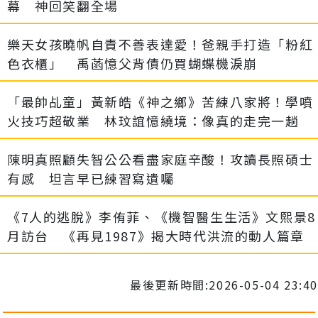
幕 神回笑翻全場
樂天女孩曉帆自責不善表達愛！爸親手打造「粉紅
色衣櫃」 禹菡憶父背債仍買蝴蝶機淚崩
「最帥乩童」黃新皓《神之鄉》苦練八家將！學噴
火技巧超敬業 林玟誼憶繞境：像真的走完一趟
陳明真照顧失智公公看盡家庭辛酸！攻讀長照碩士
有感 坦言早已練習寫遺囑
《7人的逃脫》李侑菲、《機智醫生生活》文熙景8
月訪台 《再見1987》揭大時代洪流的動人篇章
最後更新時間:2026-05-04 23:40