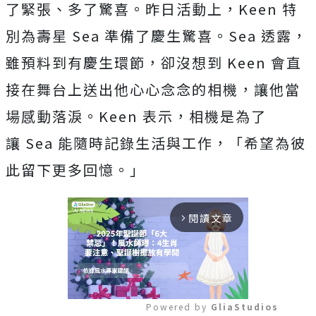
了緊張、多了驚喜。昨日活動上，
Keen
特
別為壽星
Sea
準備了慶生驚喜。
Sea
透露，
雖預料到有慶生環節，卻沒想到
Keen
會直
接在舞台上送出他心心念念的相機，讓他當
場感動落淚。
Kee
n
表示，相機是為了
讓
Sea
能隨時記錄生活與工作，「希望為彼
此留下更多回憶。」
閱讀文章
arrow_forward_ios
Powered by 
GliaStudios