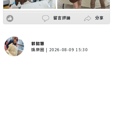
留言評論
分享
郭懿慧
娛樂圈
|
2026-08-09 15:30
《綜藝大集合》赴鹿港直擊「琉璃
媽祖」！7萬片玻璃打造夢幻台灣護
聖宮 懸浮製作高空特技震撼登場