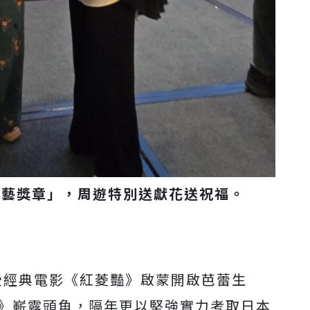
國文藝獎章」，周遊特別送獻花送祝
福
。
受經典電影《紅菱豔》啟蒙開啟芭
蕾生
會》嶄露頭角，隔年更以堅強
實力考取日本