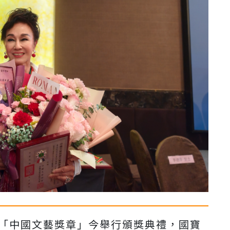
屆「中國文藝獎章」今舉行頒獎典
禮，國寶