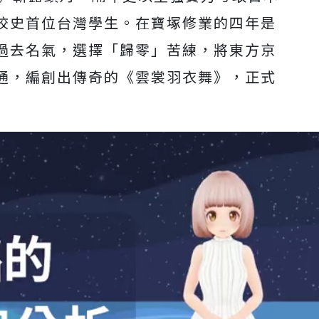
校史首位台灣學生。
在寶塚修業的四年是
過去名氣，選
擇「歸零」苦練，將東方京
通，編
創出傳奇的《雲裳羽衣舞》，正式