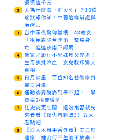
餐價值千元
人為什麼會「肝火旺」？10種
2
症狀報你知！中醫這樣辯證與
治療...
台中深夜驚傳墜樓！48歲女
3
「租屋處陽台墜落」當場身
亡 尪連夜南下認屍
獨家／彰化小兄妹癌父猝逝！
4
生母挨批冷血 女兒駁斥驚人
真相
日月談畫 百位知名藝術家齊
5
畫日月潭
運動後肩膀痛到舉不起？ 學
6
會這2招能緩解
比史詩更壯闊！還沒複習就先
7
來看看《復仇者聯盟3》五大
看點吧
【浪人木雕手番外篇】夫三度
8
離家 她為何不生氣不放棄？