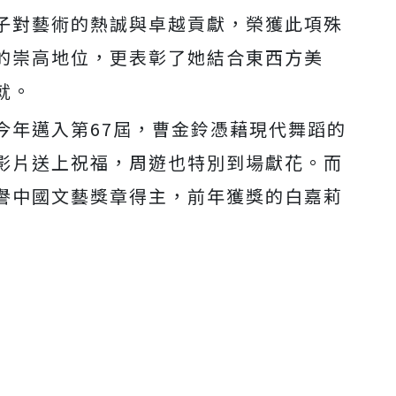
子對藝術的熱誠與卓越貢
獻，榮獲此項殊
的崇高地位，更表
彰了她結合東西方美
就。
今年邁入第67屆，曹金鈴憑藉現
代舞蹈的
影片送上祝福，
周遊也特別到場獻花。而
譽中國文
藝獎章得主，前年獲獎的白嘉莉