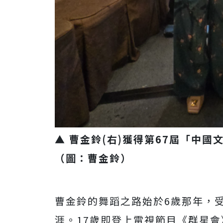
▲ 曹金鈴(右)獲得第67屆「中
（圖：曹金鈴）
曹金鈴的舞蹈之路始於6歲那年，
涯。17歲即登上電視節目《群星