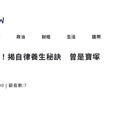
會
政治
財經
生活
國際
人！揭自律養生秘訣 曾是寶塚
00
| 觀看數:
7