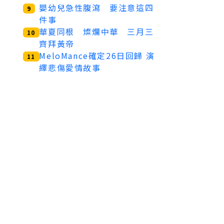
嬰幼兒急性腹瀉 要注意這四
9
件事
華夏同根 燦爛中華 三月三
10
齊拜黃帝
MeloMance確定26日回歸 演
11
繹悲傷愛情故事