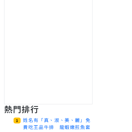
熱門排行
姓名有「真、淑、美、麗」免
1
費吃王品牛排 龍蝦嫩煎魚套