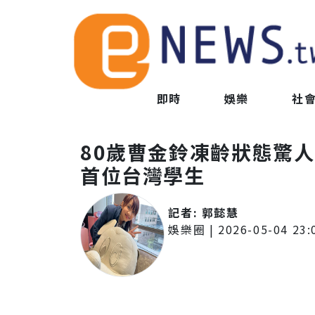
即時
娛樂
社
80歲曹金鈴凍齡狀態驚
首位台灣學生
記者:
郭懿慧
娛樂圈
|
2026-05-04 23: