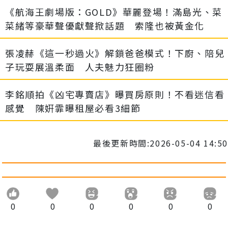
《航海王劇場版：GOLD》華麗登場！滿島光、菜
菜緒等豪華聲優獻聲掀話題 索隆也被黃金化
張凌赫《這一秒過火》解鎖爸爸模式！下廚、陪兒
子玩耍展溫柔面 人夫魅力狂圈粉
李銘順拍《凶宅專賣店》曝買房原則！不看迷信看
感覺 陳姸霏曝租屋必看3細節
最後更新時間:2026-05-04 14:50
0
0
0
0
0
0