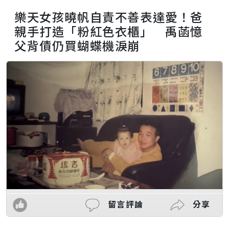
樂天女孩曉帆自責不善表達愛！爸
親手打造「粉紅色衣櫃」 禹菡憶
父背債仍買蝴蝶機淚崩
留言評論
分享