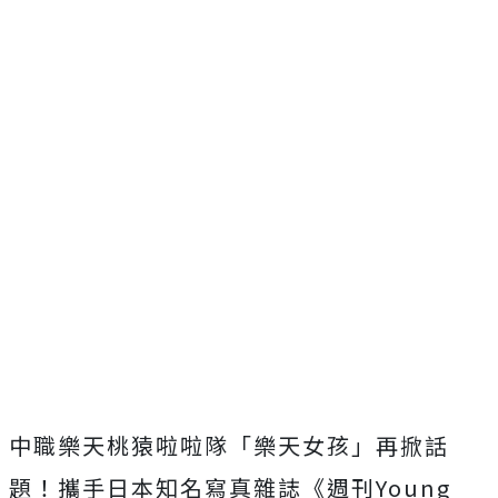
中職樂天桃猿啦啦隊「樂天女孩」再掀話
題！攜手日本知名寫真雜誌《週刊Young