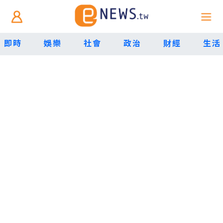
即時
娛樂
社會
政治
財經
生活