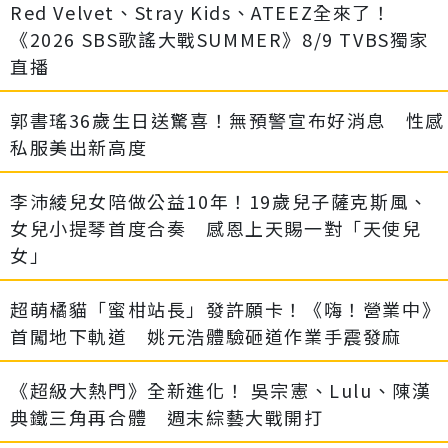
Red Velvet、Stray Kids、ATEEZ全來了！
《2026 SBS歌謠大戰SUMMER》8/9 TVBS獨家
直播
郭書瑤36歲生日送驚喜！無預警宣布好消息 性感
私服美出新高度
李沛綾兒女陪做公益10年！19歲兒子薩克斯風、
女兒小提琴首度合奏 感恩上天賜一對「天使兒
女」
超萌橘貓「蜜柑站長」發許願卡！《嗨！營業中》
首闖地下軌道 姚元浩體驗砸道作業手震發麻
《超級大熱門》全新進化！ 吳宗憲、Lulu、陳漢
典鐵三角再合體 週末綜藝大戰開打