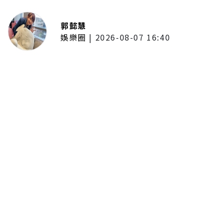
郭懿慧
娛樂圈
|
2026-08-07 16:40
啦啦隊女神檸檬、李雅英、李晧禎
體驗水上芭蕾！變成三人打水 表
情逐漸失控