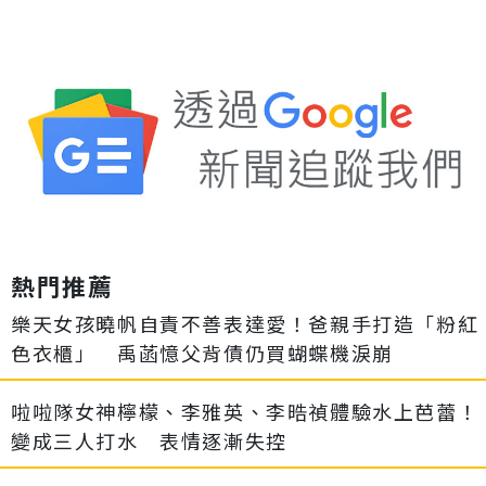
熱門推薦
樂天女孩曉帆自責不善表達愛！爸親手打造「粉紅
色衣櫃」 禹菡憶父背債仍買蝴蝶機淚崩
啦啦隊女神檸檬、李雅英、李晧禎體驗水上芭蕾！
變成三人打水 表情逐漸失控