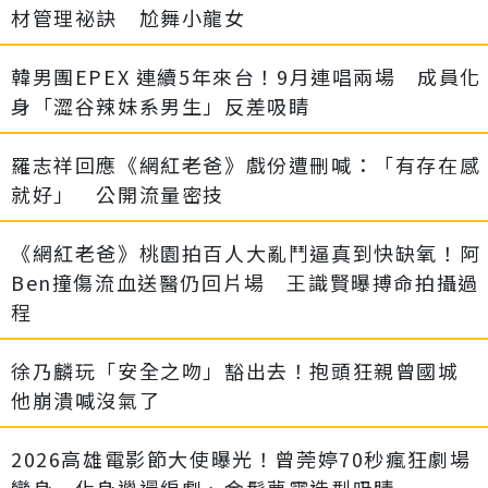
材管理祕訣 尬舞小龍女
韓男團EPEX 連續5年來台！9月連唱兩場 成員化
身「澀谷辣妹系男生」反差吸睛
羅志祥回應《網紅老爸》戲份遭刪喊：「有存在感
就好」 公開流量密技
《網紅老爸》桃園拍百人大亂鬥逼真到快缺氧！阿
Ben撞傷流血送醫仍回片場 王識賢曝搏命拍攝過
程
徐乃麟玩「安全之吻」豁出去！抱頭狂親曾國城
他崩潰喊沒氣了
2026高雄電影節大使曝光！曾莞婷70秒瘋狂劇場
變身 化身邋遢編劇、金髮夢露造型吸睛