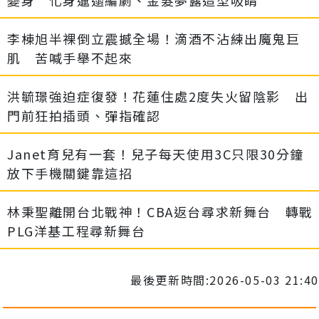
李棟旭半裸倒立震撼全場！滴酒不沾練出魔鬼巨
肌 苦喊手舉不起來
洪毓璟強迫症復發！花蓮住處2度失火留陰影 出
門前狂拍插頭、彈指確認
Janet育兒有一套！兒子每天使用3C只限30分鐘
放下手機關鍵靠這招
林秉聖離開台北戰神！CBA返台尋求新舞台 轉戰
PLG洋基工程尋新舞台
最後更新時間:2026-05-03 21:40