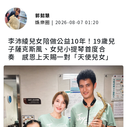
郭懿慧
娛樂圈
|
2026-08-07 01:20
李沛綾兒女陪做公益10年！19歲兒
子薩克斯風、女兒小提琴首度合
奏 感恩上天賜一對「天使兒女」