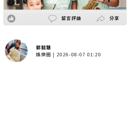
留言評論
分享
郭懿慧
娛樂圈
|
2026-08-07 01:20
啦啦隊的檸檬、李雅英、李晧禎體
驗水上芭蕾！變成三人打水 表情
逐漸失控