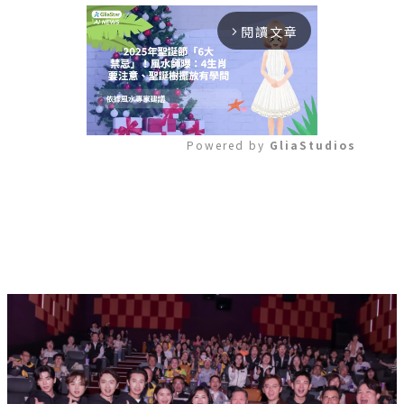
閱讀文章
arrow_forward_ios
Powered by 
GliaStudios
Mute