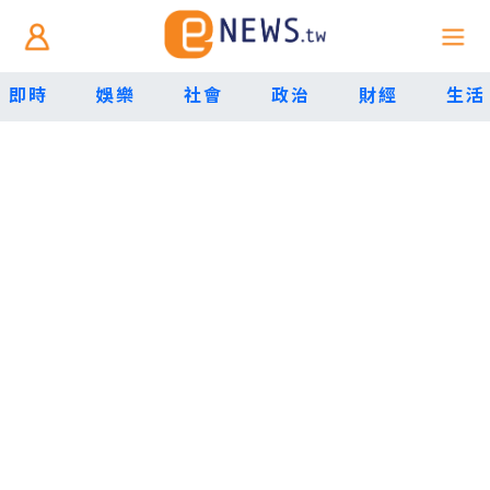
即時
娛樂
社會
政治
財經
生活