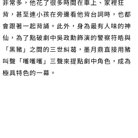
非常多，
他花了很多時間在車上、家裡狂
背，
甚至連小孩在旁邊看他背台詞時，也都
會跟著一起背誦。此外，
身為最有人味的神
仙，為了點破劇中吳政勳飾演的警察符皓與
「
黑豬」之間的三世糾葛，墨月鼎直接用豬
叫聲「嚄嚄嚄」
三聲來提點劇中角色，成為
極具特色的一幕。