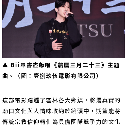
▲ Bii畢書盡獻唱《
農曆三月二十三》主題
曲
。
（圖：壹捌玖伍電影有限公司）
這部電影踏遍了雲林各大鄉鎮，
將最真實的
廟口文化與人情味收納於鏡頭中，
期望能將
傳統宗教信仰轉化為具備國際競爭力的文化