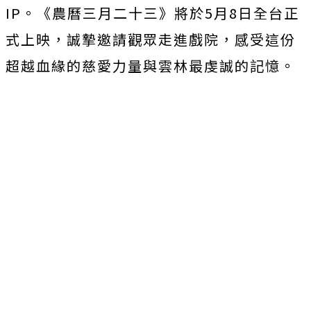
IP。《
農曆三月二十三》將於5月8日全台正
式上映，
誠摯邀請觀眾走進戲院，
感受這份
超越血緣的慈愛力量與雲林最虔誠的記憶。