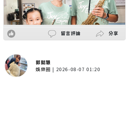
留言評論
分享
郭懿慧
娛樂圈
|
2026-08-07 01:20
啦啦隊的檸檬、李雅英、李晧禎體
驗水上芭蕾！變成三人打水 表情
逐漸失控