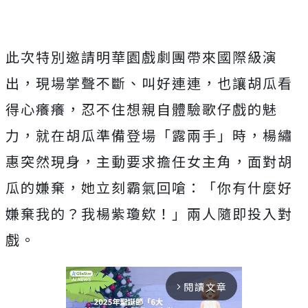
此次特別邀請明華園戲劇團帶來國際級演
出，現場掌聲不斷、叫好連連，也讓胡瓜看
得心癢癢，忍不住想親自體驗歌仔戲的魅
力，就在胡瓜準備登場「露兩手」時，楊繡
惠突然現身，主動要求擔任女主角，面對胡
瓜的嫌棄，她立刻霸氣回嗆：「你有什麼好
嫌棄我的？我楊紫瓊欸！」兩人隨即投入對
戲。
閱讀文章
arrow_forward_ios