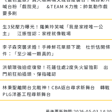
喊台粉「戲院見」 &TEAM K力推：帥氣動作戲
要多刷
生3兒壓力曝光！羅美玲笑喊「我是家裡唯一公
主」 江振愷認：家裡就像戰場
李子森突襲求婚！手捧鮮花單膝下跪 杜忻恬開條
件：「至少補一顆真的」
洪毓璟強迫症復發！花蓮住處2度失火留陰影 出
門前狂拍插頭、彈指確認
林秉聖離開台北戰神！CBA返台尋求新舞台 轉戰
PLG洋基工程尋新舞台
最後更新時間:2026-05-03 14:30