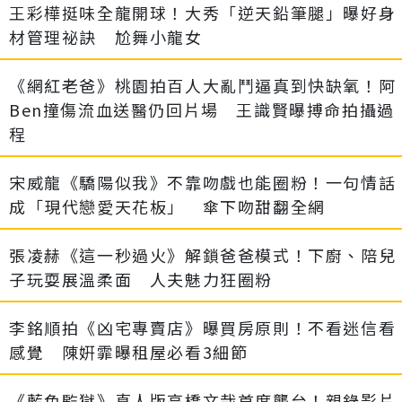
王彩樺挺味全龍開球！大秀「逆天鉛筆腿」曝好身
材管理祕訣 尬舞小龍女
《網紅老爸》桃園拍百人大亂鬥逼真到快缺氧！阿
Ben撞傷流血送醫仍回片場 王識賢曝搏命拍攝過
程
宋威龍《驕陽似我》不靠吻戲也能圈粉！一句情話
成「現代戀愛天花板」 傘下吻甜翻全網
張凌赫《這一秒過火》解鎖爸爸模式！下廚、陪兒
子玩耍展溫柔面 人夫魅力狂圈粉
李銘順拍《凶宅專賣店》曝買房原則！不看迷信看
感覺 陳姸霏曝租屋必看3細節
《藍色監獄》真人版高橋文哉首度襲台！親錄影片