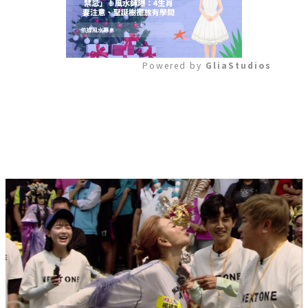
Powered by 
GliaStudios
Mute