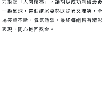
力搭起「人肉樓梯」，讓胡瓜成功刺破最後
一顆氣球，這個結尾姿勢既詭異又爆笑，全
場笑聲不斷，氣氛熱烈。最終每組皆有精彩
表現，開心抱回獎金。