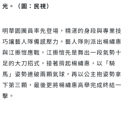
光
。
（圖：民視）
明華園團員率先登場，精湛的身段與專業技
巧讓藝人隊備感壓力。藝人隊則派出楊繡惠
與江振愷應戰，江振愷先是舞出一段氣勢十
足的大刀招式，接著揹起楊繡惠，以「騎
馬」姿勢連破兩顆氣球，再以公主抱姿勢拿
下第三顆，最後更將楊繡惠高舉完成終結一
擊。