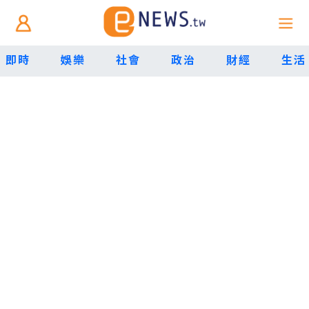
即時
娛樂
社會
政治
財經
生活