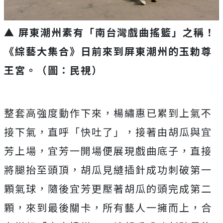
▲ 屏東潮州素有「南台灣戲曲搖籃」之稱！
《綜藝大集合》日前來到屏東潮州的玉勅尊
王宮
。
（圖：民視）
整套高強度動作下來，楊繡惠已累到上氣不
接下氣，直呼「快吐了」，接著由胡瓜與宜
芳上場，宜芳一開場便展現戲曲底子，直接
將腿抬至頭頂，胡瓜見縫插針成功刺破第一
顆氣球，隨後宜芳更壓著胡瓜的頭完成第二
顆，來到最後關卡，所有藝人一擁而上，合