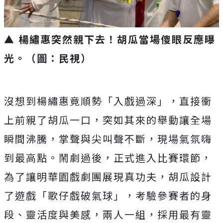
▲ 楊繡惠突然親下去！胡瓜當場傻眼反應曝
光
。
（圖：民視）
沒想到楊繡惠竟順勢「入戲過深」，直接衝
上前親了胡瓜一口，突如其來的舉動讓全場
瞬間沸騰，掌聲與尖叫聲不斷，現場氣氛嗨
到最高點。鬧劇過後，正式進入比賽環節，
為了讓明華園戲劇團展現真功夫，胡瓜設計
了遊戲「歌仔戲破氣球」，考驗參賽者的身
段、靈活度與美感，兩人一組，採用最有靈