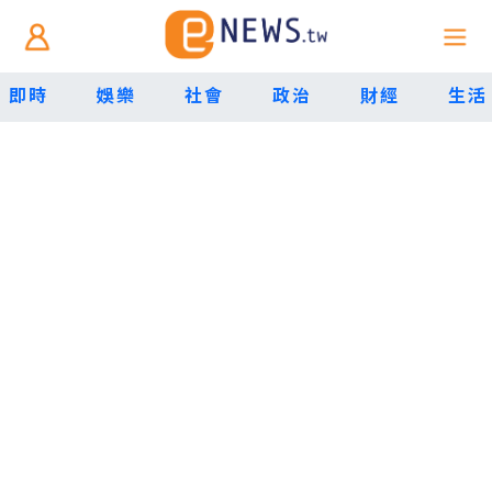
即時
娛樂
社會
政治
財經
生活