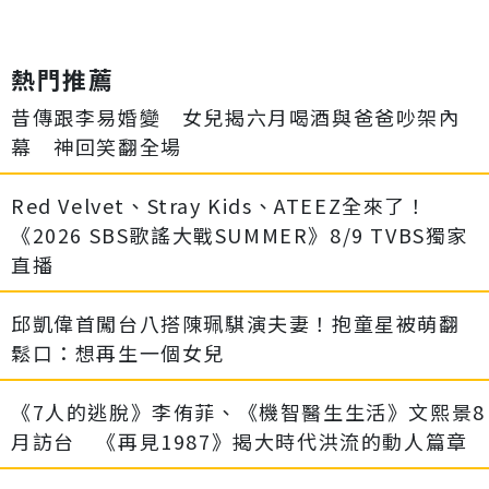
熱門推薦
昔傳跟李易婚變 女兒揭六月喝酒與爸爸吵架內
幕 神回笑翻全場
Red Velvet、Stray Kids、ATEEZ全來了！
《2026 SBS歌謠大戰SUMMER》8/9 TVBS獨家
直播
邱凱偉首闖台八搭陳珮騏演夫妻！抱童星被萌翻
鬆口：想再生一個女兒
《7人的逃脫》李侑菲、《機智醫生生活》文熙景8
月訪台 《再見1987》揭大時代洪流的動人篇章