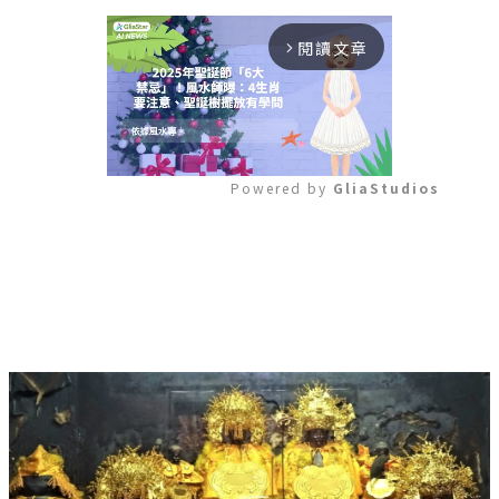
閱讀文章
arrow_forward_ios
Powered by 
GliaStudios
Mute