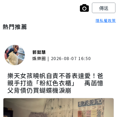
隱私權政策
熱門推薦
郭懿慧
娛樂圈
|
2026-08-07 16:50
樂天女孩曉帆自責不善表達愛！爸
親手打造「粉紅色衣櫃」 禹菡憶
父背債仍買蝴蝶機淚崩