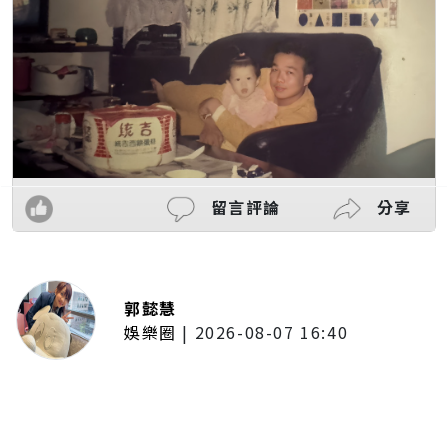
留言評論
分享
郭懿慧
娛樂圈
|
2026-08-07 16:40
啦啦隊女神檸檬、李雅英、李晧禎
體驗水上芭蕾！變成三人打水 表