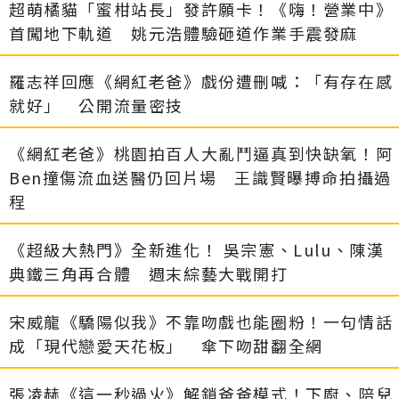
超萌橘貓「蜜柑站長」發許願卡！《嗨！營業中》
首闖地下軌道 姚元浩體驗砸道作業手震發麻
羅志祥回應《網紅老爸》戲份遭刪喊：「有存在感
就好」 公開流量密技
《網紅老爸》桃園拍百人大亂鬥逼真到快缺氧！阿
Ben撞傷流血送醫仍回片場 王識賢曝搏命拍攝過
程
《超級大熱門》全新進化！ 吳宗憲、Lulu、陳漢
典鐵三角再合體 週末綜藝大戰開打
宋威龍《驕陽似我》不靠吻戲也能圈粉！一句情話
成「現代戀愛天花板」 傘下吻甜翻全網
張凌赫《這一秒過火》解鎖爸爸模式！下廚、陪兒