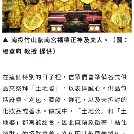
▲ 南投竹山紫南宮福德正神及夫人
。
（圖：
楊登嵙 教授 提供）
在這個特別的日子裡，信眾們會準備各式供
品來祭拜「土地婆」，以表達誠心。供品包
括麻糬、刈包、潤餅、鮮花，以及未拆封的
化妝品或香水。傳說中，「土地公」和「土
地婆」都喜歡甜食，因此麻糬象徵著「黏住
錢財」的招財意義。刈包因其外型像錢包，