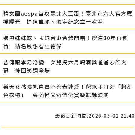
韓女團aespa首攻臺北大巨蛋！臺北市六大官方應
援曝光 捷運車廂、限定紀念章一次看
張惠妹妹妹、表妹台東合體開唱！睽違30年再聚
首 點名最想看杜德偉
昔傳跟李易婚變 女兒揭六月喝酒與爸爸吵架內
幕 神回笑翻全場
樂天女孩曉帆自責不善表達愛！爸親手打造「粉紅
色衣櫃」 禹菡憶父背債仍買蝴蝶機淚崩
最後更新時間:2026-05-02 21:40