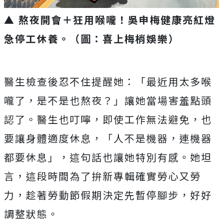
▲ 熬夜開會＋狂用喉嚨！吳申梅健康亮紅燈
急停工休養
。（圖：喜上梅梢娛樂）
醫生檢查後忍不住提醒她：「最近用太多喉
嚨了，是不是也熬夜？」
讓她當場害羞點頭
認了。醫生也叮嚀，即使工作無法避免，
也
要讓身體適度休息，「人不是機器，連機器
都要休息」，
這句話也讓她特別有感。她坦
言，
這段時間為了拚新專輯確實勞心又勞
力，
趁著勞動節假期決定先暫停腳步，好好
調整狀態。