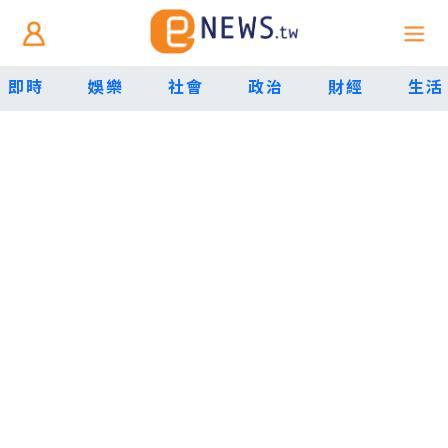
即時
娛樂
社會
政治
財經
生活