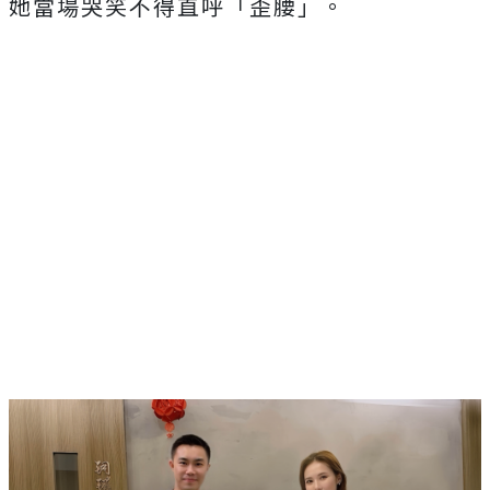
她當場哭笑不得直呼「歪腰」
。