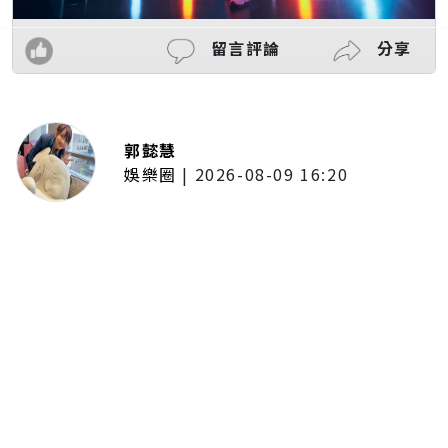
留言評論
分享
郭懿慧
娛樂圈
|
2026-08-09 16:20
郭忠祐與李芷婷合唱〈廣島之戀〉
默契爆棚 憶亡父喊話：「堅持下
去就會看到希望！」