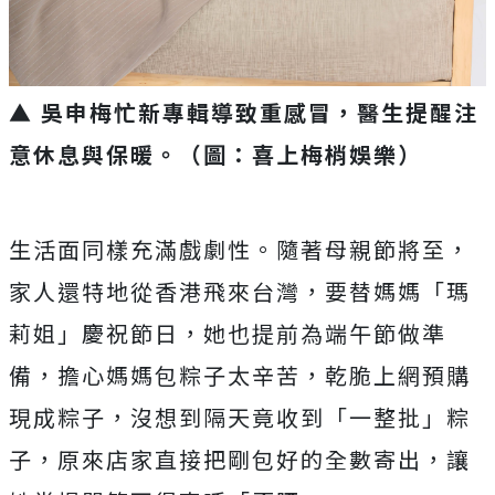
▲ 吳申梅忙新專輯導致重感冒，醫生提醒注
意休息與保暖
。（圖：喜上梅梢娛樂）
生活面同樣充滿戲劇性。隨著母親節將至，
家人還特地從香港飛來台灣，要替媽媽「瑪
莉姐」慶祝節日，
她也提前為端午節做準
備，擔心媽媽包粽子太辛苦，
乾脆上網預購
現成粽子，沒想到隔天竟收到「一整批」粽
子，
原來店家直接把剛包好的全數寄出，讓