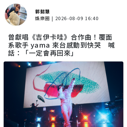
郭懿慧
娛樂圈
|
2026-08-09 16:40
曾獻唱《吉伊卡哇》合作曲！覆面
系歌手 yama 來台感動到快哭 喊
話：「一定會再回來」