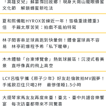
「高雄女兒」蘇晏霈回故鄉！現身大崗山龍眼蜂蜜
文化節 解鎖蜂蜜新吃法
夏和熙備戰HYROX苦練近一年！雪橇重達體重3
倍 手繭太厚苦笑：拍戲不能拍特寫
林子閎客串足球員跑到快暈倒！體會當球員不容
易 林亭莉爆程予希「私下暖舉」
木木體驗「台東博覽會」熱氣球展區！沉浸式看美
景 直呼像真的飛上高空
LCY呂植宇攜《原子少年》好友赴倫敦拍MV圓夢！
手搖飲忍住只喝2杯 最慘僅睡1.5小時
大提琴家馬友友再度來臺！臺北、臺中共譜音樂饗
宴 每次訪臺都帶來不同驚喜