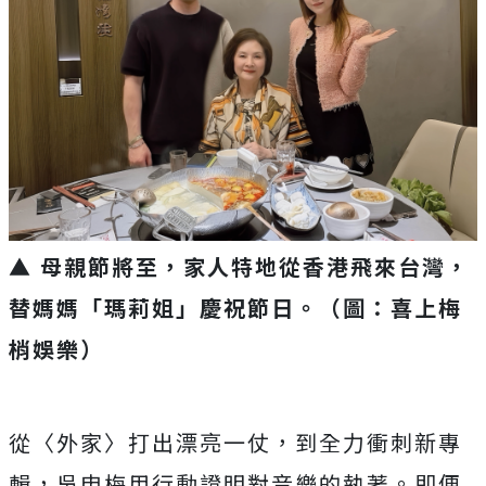
▲ 母親節將至，
家人特地從香港飛來台灣，
替媽媽「瑪莉姐」慶祝節日
。（圖：喜上梅
梢娛樂）
從〈外家〉打出漂亮一仗，到全力衝刺新專
輯，
吳申梅用行動證明對音樂的執著。即便