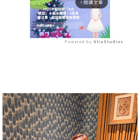
閱讀文章
arrow_forward_ios
Powered by 
GliaStudios
Mute