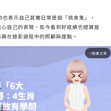
煥鈞也表示自己其實日常是個「
挑食鬼」，
擔心自己的表現，
如今看到好成績也總算放
再興在錄影過程中的照顧與提點。
閱讀文章
arrow_forward_ios