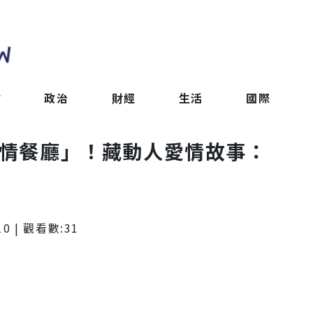
會
政治
財經
生活
國際
定情餐廳」！藏動人愛情故事：
10
| 觀看數:
31