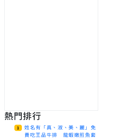
熱門排行
姓名有「真、淑、美、麗」免
1
費吃王品牛排 龍蝦嫩煎魚套