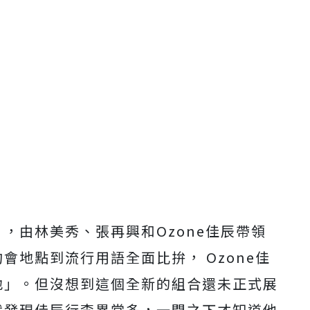
」，由林美秀、
張再興和Ozone佳辰帶領
約會地點到流行用語全面比拚， Ozone佳
地」。
但沒想到這個全新的組合還未正式展
就發現佳辰行李異常多，
一問之下才知道他