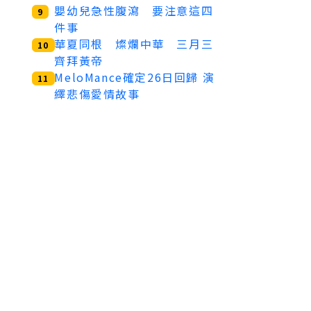
嬰幼兒急性腹瀉 要注意這四
9
件事
華夏同根 燦爛中華 三月三
10
齊拜黃帝
MeloMance確定26日回歸 演
11
繹悲傷愛情故事