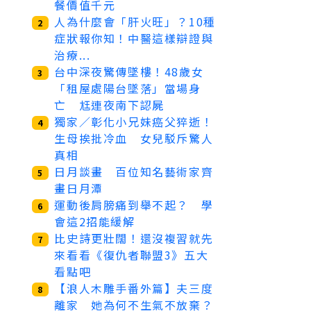
餐價值千元
人為什麼會「肝火旺」？10種
2
症狀報你知！中醫這樣辯證與
治療...
台中深夜驚傳墜樓！48歲女
3
「租屋處陽台墜落」當場身
亡 尪連夜南下認屍
獨家／彰化小兄妹癌父猝逝！
4
生母挨批冷血 女兒駁斥驚人
真相
日月談畫 百位知名藝術家齊
5
畫日月潭
運動後肩膀痛到舉不起？ 學
6
會這2招能緩解
比史詩更壯闊！還沒複習就先
7
來看看《復仇者聯盟3》五大
看點吧
【浪人木雕手番外篇】夫三度
8
離家 她為何不生氣不放棄？