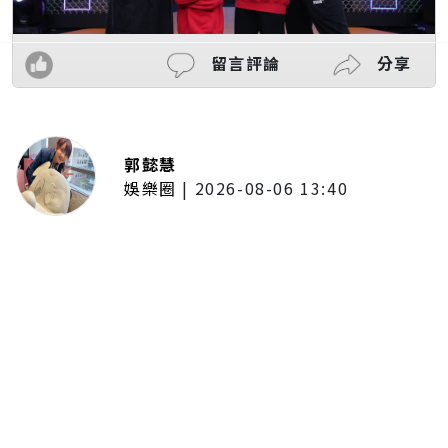
留言評論
分享
郭懿慧
娛樂圈
|
2026-08-06 13:40
李子森突襲求婚！手捧鮮花單膝下
跪 杜忻恬開條件：「至少補一顆
真的」