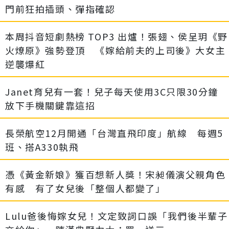
門前狂拍插頭、彈指確認
本周抖音短劇熱榜 TOP3 出爐！張翅、侯呈玥《野
火燎原》強勢登頂 《嫁給前夫的上司後》大女主
逆襲爆紅
Janet育兒有一套！兒子每天使用3C只限30分鐘
放下手機關鍵靠這招
長榮航空12月開通「台灣直飛印度」航線 每週5
班、搭A330執飛
憑《黃金新娘》獲百想新人獎！宋昶儀演父親角色
有感 有了女兒後「整個人都變了」
Lulu爸後悔嫁女兒！文定致詞口誤「我們後半輩子