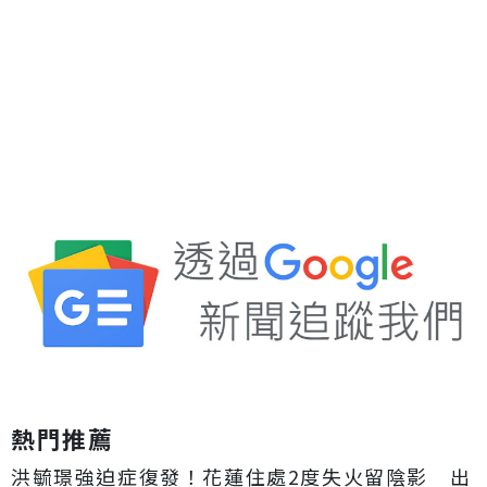
熱門推薦
洪毓璟強迫症復發！花蓮住處2度失火留陰影 出