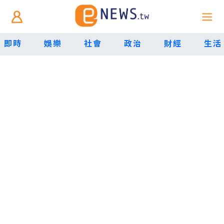
即時
娛樂
社會
政治
財經
生活