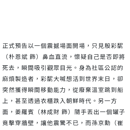
正式預告以一個震撼場面開場，只見殷彩馜
（朴恩斌 飾）鼻血直流，懷疑自己是否即將
死去，瞬間吸引觀眾目光。
身為社區公認的
麻煩製造者，彩馜大喊想活到世界末日，
卻
突然獲得瞬間移動能力，從廢棄溫室跳到船
上，
甚至透過衣櫃跌入朝鮮時代。另一方
面，姜羅賓（林成財 飾）隨手丟出一個罐子
竟擊穿牆壁，讓他震驚不已，而孫京勳（崔