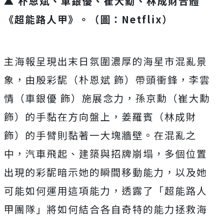
▲ 朴恩斌、車銀優、崔大勳、林成財合體
《超能路人甲》。（圖：Netflix）
主海報呈現出末日氛圍濃厚的海星市混亂景
象，由殷彩馜（朴恩斌 飾）帶頭衝鋒，李雲
情（車銀優 飾）施展念力，孫京勳（崔大勳
飾）的手黏在方向盤上，姜羅賓（林成財
飾）的手臂則黏著一大塊牆壁。在混亂之
中，汽車飛起、
建築與招牌崩塌，多個位置
出現的彩馜暗示她的瞬間移動能力，
以及她
可能如何運用這項能力，透露了「超能路人
甲團隊」
將如何結合各自奇特的能力拯救海