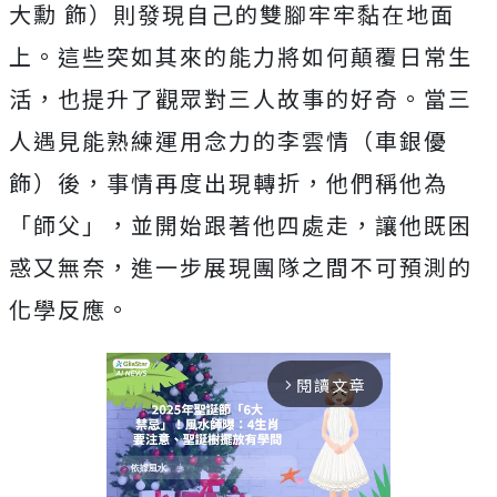
大
勳 飾）則發現自己的雙腳牢牢黏在地面
上。
這些突如其來的能力將如何顛覆日常生
活，
也提升了觀眾對三人故事的好奇。當三
人遇見能熟練運用念力的李雲
情（車銀優
飾）後，事情再度出現轉折，他們稱他為
「師父」，
並開始跟著他四處走，讓他既困
惑又無奈，
進一步展現團隊之間不可預測的
化學反應。
閱讀文章
arrow_forward_ios