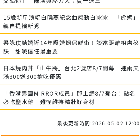
交給你」 陳漢典壓力大：買一送三
15歲新星演唱白曉燕紀念曲感動白冰冰 「虎媽」
親自提攜新秀
梁詠琪結婚近14年曝婚姻保鮮術！談遠距離相處秘
訣 甜喊信任最重要
日本燒肉丼「山牛將」台北2號店8/7開幕 連兩天
滿300送300搶吃優惠
「香港男團MIRROR成員」邱士縉8/7登台！點名
必吃鹽水雞 難怪維持精壯好身材
最後更新時間:2026-05-02 12:00