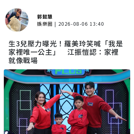
郭懿慧
娛樂圈
|
2026-08-06 13:40
生3兒壓力曝光！羅美玲笑喊「我是
家裡唯一公主」 江振愷認：家裡
就像戰場