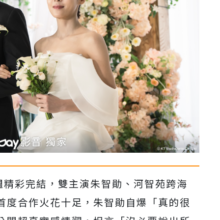
》本週精彩完結，雙主演朱智勛、河智苑跨海
首度合作火花十足，朱智勛自爆「真的很