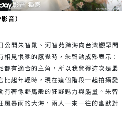
y影音）
於今日公開朱智勛、河智苑跨海向台灣觀眾問
有相見恨晚的感覺時，朱智勛成熟表示：
品都有適合的主角，所以我覺得這次是最
言比起年輕時，現在這個階段一起拍攝愛
勛有著像野馬般的狂野魅力與能量。朱智
狂風暴雨的大海，兩人一來一往的幽默對