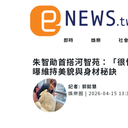
即時
娛樂
社
朱智勛首搭河智苑：「很
曝維持美貌與身材秘訣
記者:
郭懿慧
娛樂圈
|
2026-04-15 13: