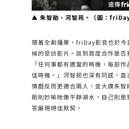
▲ 朱智勛、河智苑。（圖：friDa
隨著全劇播畢，friDay影音也
候的受訪影片。談到首度合作是否
「任何事都有適當的時機，每部作
佳時機。」河智苑也深有同感，直
情戲反而更適合兩人，並大讚朱智
勛則妙喻她像平靜湖水，自己則是
答展現絕佳默契。