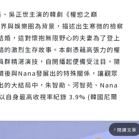
英、吳正世主演的韓劇《權慾之巔
財閥界與娛樂圈為背景，描述出生寒微的檢察
結婚，這對懷抱無限野心的夫妻為了登上
踏的激烈生存故事。本劇憑藉高張力的權
員群精湛演技，自開播起便備受注目，隨
後與Nana發展出的特殊關係，讓觀眾
的大結局中，朱智勛、河智苑、Nana
自身最高收視率紀錄 3.9% (韓國尼爾
閱讀文章
arrow_forward_ios