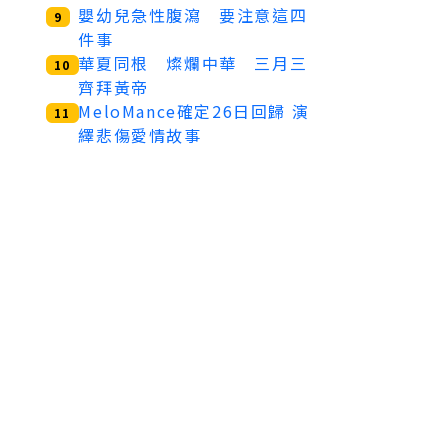
嬰幼兒急性腹瀉 要注意這四
9
件事
華夏同根 燦爛中華 三月三
10
齊拜黃帝
MeloMance確定26日回歸 演
11
繹悲傷愛情故事