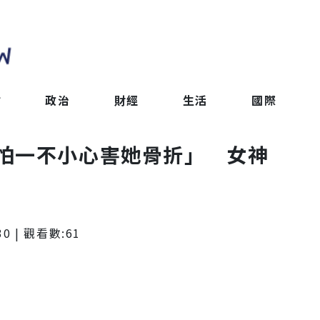
會
政治
財經
生活
國際
怕一不小心害她骨折」 女神
30
| 觀看數:
61