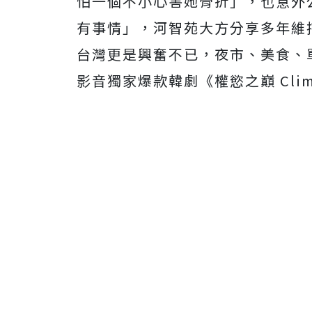
怕一個不小心害她骨折」，也意外
有事情」，河智苑大方分享多年維
台灣更是興奮不已，夜市、美食、單
影音獨家爆款韓劇《權慾之巔 Cli