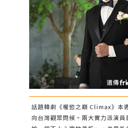
話題韓劇《權慾之巔 Climax
向台灣觀眾問候。兩大實力派演員