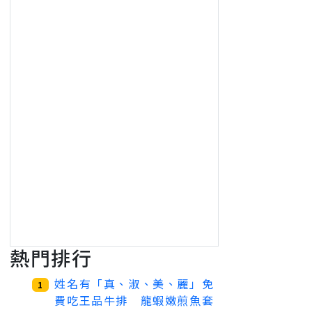
熱門排行
姓名有「真、淑、美、麗」免
1
費吃王品牛排 龍蝦嫩煎魚套