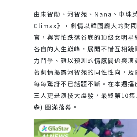
由朱智勛、河智苑、Nana、車珠
Climax》，劇情以韓國龐大的
官，與害怕跌落谷底的頂級女明星
各自的人生巔峰，展開不惜互相踐
力鬥爭、難以預測的情感關係與演
著劇情揭露河智苑的同性性向，及隨
每每驚訝不已話題不斷。在本週播出
三人更是演技大爆發，最終第10集以
森) 圓滿落幕。