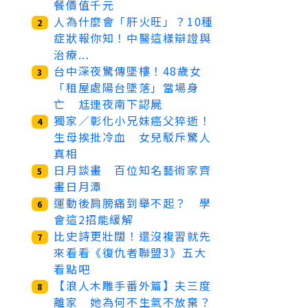
餐價值千元
人為什麼會「肝火旺」？10種
2
症狀報你知！中醫這樣辯證與
治療...
台中深夜驚傳墜樓！48歲女
3
「租屋處陽台墜落」當場身
亡 尪連夜南下認屍
獨家／彰化小兄妹癌父猝逝！
4
生母挨批冷血 女兒駁斥驚人
真相
日月談畫 百位知名藝術家齊
5
畫日月潭
運動後肩膀痛到舉不起？ 學
6
會這2招能緩解
比史詩更壯闊！還沒複習就先
7
來看看《復仇者聯盟3》五大
看點吧
【浪人木雕手番外篇】夫三度
8
離家 她為何不生氣不放棄？