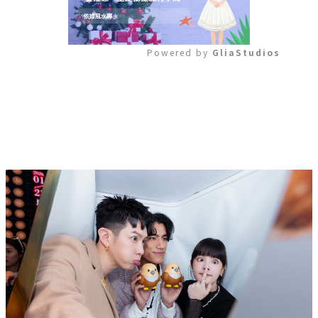
Powered by 
GliaStudios
Mute