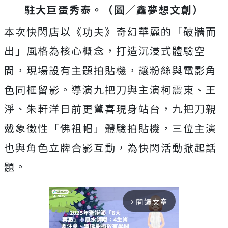
駐大巨蛋秀泰。（圖／鑫夢想文創）
本次快閃店以《功夫》奇幻華麗的「破牆而
出」風格為核心概念，打造沉浸式體驗空
間，現場設有主題拍貼機，讓粉絲與電影角
色同框留影。導演九把刀與主演柯震東、王
淨、朱軒洋日前更驚喜現身站台，九把刀親
戴象徵性「佛祖帽」體驗拍貼機，三位主演
也與角色立牌合影互動，為快閃活動掀起話
題。
閱讀文章
arrow_forward_ios