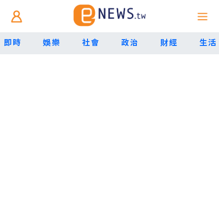
即時
娛樂
社會
政治
財經
生活