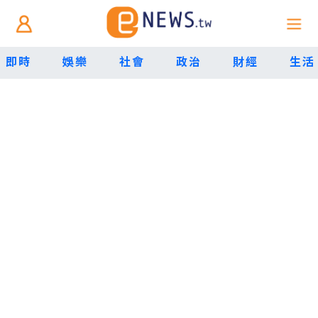
即時
娛樂
社會
政治
財經
生活