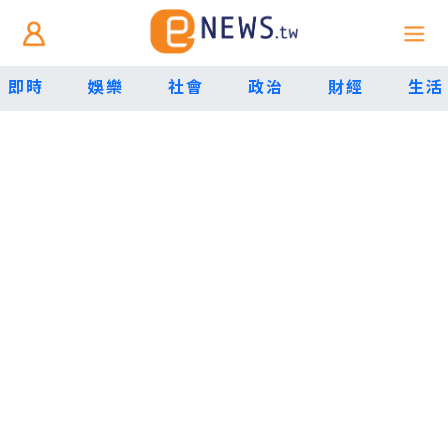
即時
娛樂
社會
政治
財經
生活