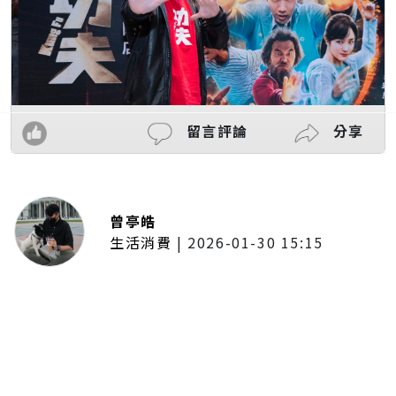
留言評論
分享
曾亭皓
生活消費
|
2026-01-30 15:15
年前採購倒數2週！大賣場優惠火力
全開 滿額9折、送券雙重回饋