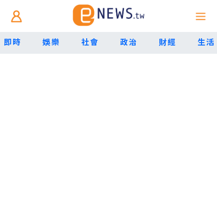
即時
娛樂
社會
政治
財經
生活