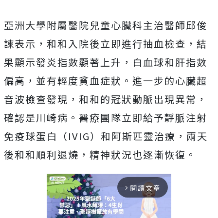
亞洲大學附屬醫院兒童心臟科主治醫師邱俊
諫表示，和和入院後立即進行抽血檢查，結
果顯示發炎指數顯著上升，白血球和肝指數
偏高，並有輕度貧血症狀。進一步的心臟超
音波檢查發現，和和的冠狀動脈出現異常，
確認是川崎病。醫療團隊立即給予靜脈注射
免疫球蛋白（IVIG）和阿斯匹靈治療，兩天
後和和順利退燒，精神狀況也逐漸恢復。
閱讀文章
arrow_forward_ios