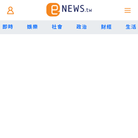
即時
娛樂
社會
政治
財經
生活