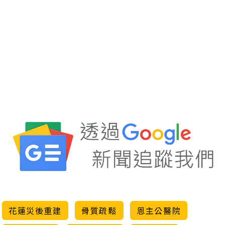
花蓮災後重建
骨質疏鬆
恩主公醫院