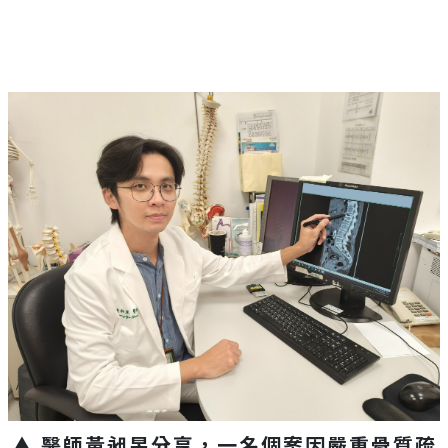
▲ 醫師黃昶昱分享，一名個案因嚴重骨質疏