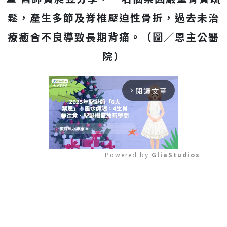
鬆，產生多節及脊椎壓迫性骨折，過去未治
療癒合不良導致長期背痛。（圖／恩主公醫
院）
閱讀文章
arrow_forward_ios
Powered by 
GliaStudios
Mute