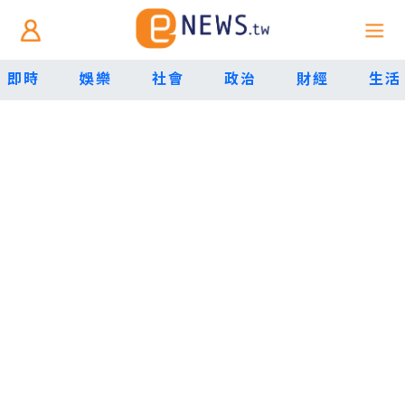
即時
娛樂
社會
政治
財經
生活