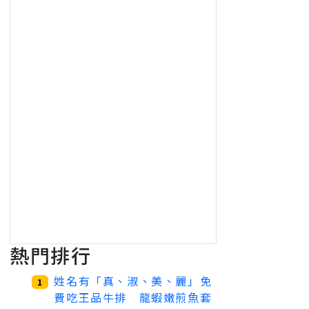
熱門排行
姓名有「真、淑、美、麗」免
1
費吃王品牛排 龍蝦嫩煎魚套