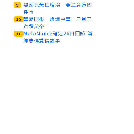
嬰幼兒急性腹瀉 要注意這四
9
件事
華夏同根 燦爛中華 三月三
10
齊拜黃帝
MeloMance確定26日回歸 演
11
繹悲傷愛情故事