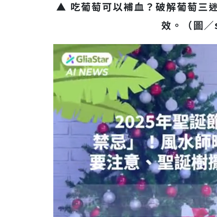
▲ 吃葡萄可以補血？破解葡萄三
效。（圖／sh