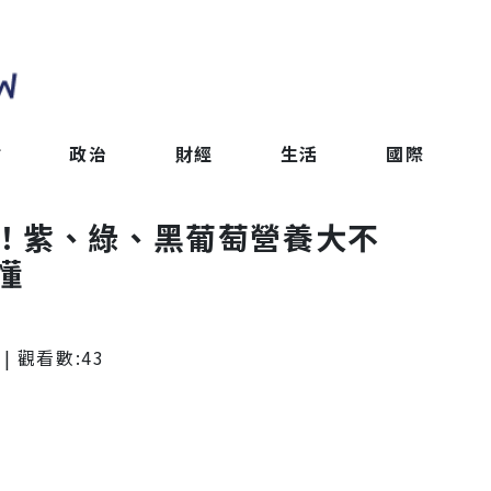
會
政治
財經
生活
國際
！紫、綠、黑葡萄營養大不
懂
| 觀看數:
43