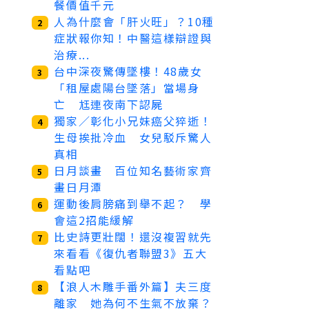
餐價值千元
人為什麼會「肝火旺」？10種
2
症狀報你知！中醫這樣辯證與
治療...
台中深夜驚傳墜樓！48歲女
3
「租屋處陽台墜落」當場身
亡 尪連夜南下認屍
獨家／彰化小兄妹癌父猝逝！
4
生母挨批冷血 女兒駁斥驚人
真相
日月談畫 百位知名藝術家齊
5
畫日月潭
運動後肩膀痛到舉不起？ 學
6
會這2招能緩解
比史詩更壯闊！還沒複習就先
7
來看看《復仇者聯盟3》五大
看點吧
【浪人木雕手番外篇】夫三度
8
離家 她為何不生氣不放棄？