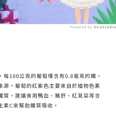
Powered by 
GliaStudi
Mute
每100公克的葡萄僅含有0.8毫克的鐵，
來源。葡萄的紅紫色主要來自於植物色素
鐵質，建議食用鴨血、豬肝、紅莧菜等含
生素C來幫助鐵質吸收。