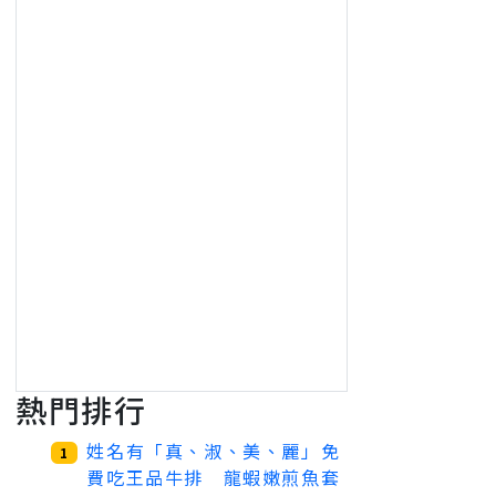
熱門排行
姓名有「真、淑、美、麗」免
1
費吃王品牛排 龍蝦嫩煎魚套