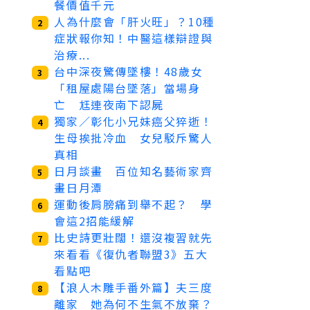
餐價值千元
人為什麼會「肝火旺」？10種
2
症狀報你知！中醫這樣辯證與
治療...
台中深夜驚傳墜樓！48歲女
3
「租屋處陽台墜落」當場身
亡 尪連夜南下認屍
獨家／彰化小兄妹癌父猝逝！
4
生母挨批冷血 女兒駁斥驚人
真相
日月談畫 百位知名藝術家齊
5
畫日月潭
運動後肩膀痛到舉不起？ 學
6
會這2招能緩解
比史詩更壯闊！還沒複習就先
7
來看看《復仇者聯盟3》五大
看點吧
【浪人木雕手番外篇】夫三度
8
離家 她為何不生氣不放棄？