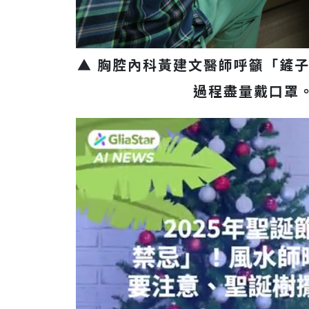
▲ 胸腔內科黃建文醫師呼籲「鏟
過程盡量戴口罩