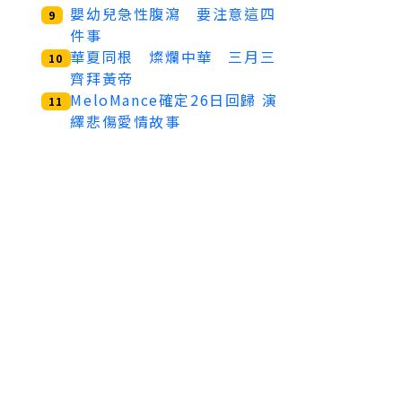
嬰幼兒急性腹瀉 要注意這四
9
件事
華夏同根 燦爛中華 三月三
10
齊拜黃帝
MeloMance確定26日回歸 演
11
繹悲傷愛情故事