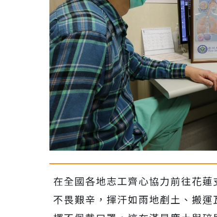
在全國各地志工齊心協力前往花蓮
不畏艱辛，揮汗如雨地剷土、搬運