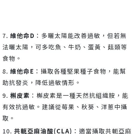
7.
維他命D
：多曬太陽能改善過敏，但若無
法曬太陽，可多吃魚、牛奶、蛋黃、菇類等
食物。
8.
維他命E
：攝取各種堅果種子食物，能幫
助抗發炎，降低過敏情形。
9.
槲皮素
：槲皮素是一種天然抗組織胺，能
有效抗過敏。建議從莓果、秋葵、洋蔥中攝
取。
10.
共軛亞麻油酸(CLA)
：適當攝取共軛亞麻