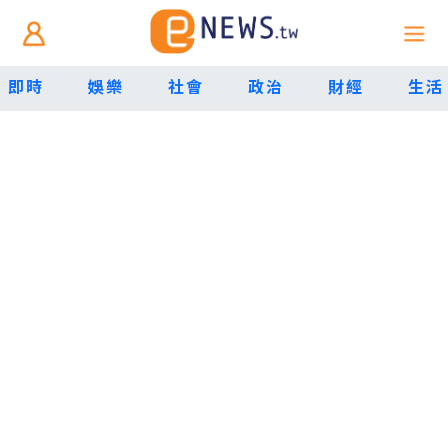
即時
娛樂
社會
政治
財經
生活