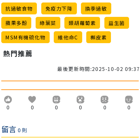
抗過敏食物
免疫力下降
換季過敏
蘋果多酚
綠葉菜
類胡蘿蔔素
益生菌
MSM有機硫化物
維他命C
槲皮素
熱門推薦
最後更新時間:2025-10-02 09:37
0
0
0
0
0
0