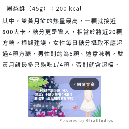
- 鳳梨酥（45g）：200 kcal
其中，雙黃月餅的熱量最高，一顆就接近
800大卡，糖分更是驚人，相當於將近20顆
方糖。根據建議，女性每日糖分攝取不應超
過4顆方糖，男性則約為5顆。這意味著，雙
黃月餅最多只能吃1/4顆，否則就會超標。
閱讀文章
arrow_forward_ios
Powered by 
GliaStudios