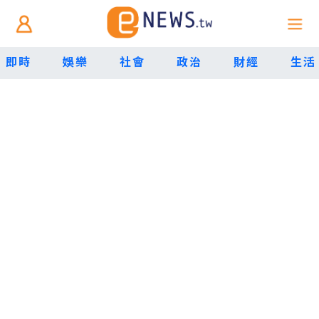
即時
娛樂
社會
政治
財經
生活