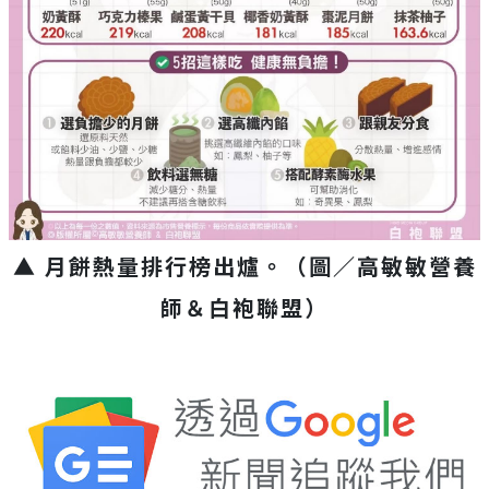
▲ 月餅熱量排行榜出爐。（圖／高敏敏營養
師＆白袍聯盟）