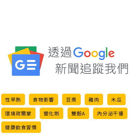
性早熟
食物影響
豆漿
雞肉
木瓜
環境荷爾蒙
塑化劑
雙酚A
內分泌干擾
健康飲食習慣