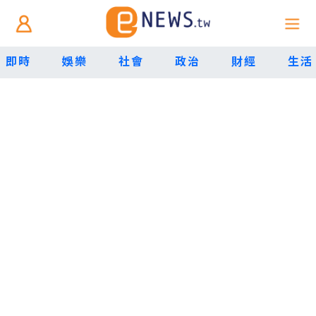
即時
娛樂
社會
政治
財經
生活