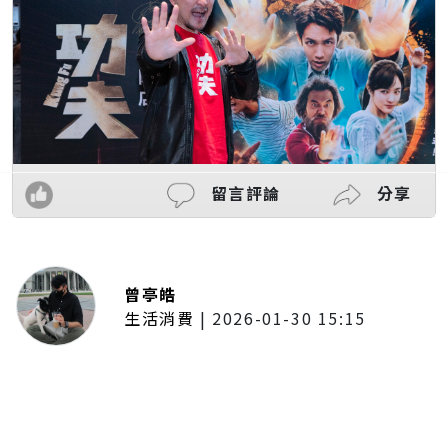
留言評論
分享
曾亭皓
生活消費
|
2026-01-30 15:15
年前採購倒數2週！大賣場優惠火力
全開 滿額9折、送券雙重回饋