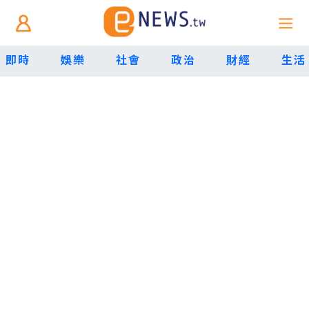
即時
娛樂
社會
政治
財經
生活