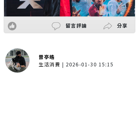
留言評論
分享
曾亭皓
生活消費
|
2026-01-30 15:15
年前採購倒數2週！大賣場優惠火力
全開 滿額9折、送券雙重回饋