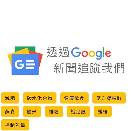
減肥
碳水化合物
健康飲食
低升糖指數
燕麥
糙米
雜糧
飽足感
纖維
控制熱量