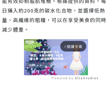
能有效抑制脂肪堆積。根據提供的資料，每
日攝入約200克的碳水化合物，並選擇低熱
量、高纖維的粗糧，可以在享受美食的同時
減少體重。
閱讀文章
arrow_forward_ios
Powered by 
GliaStudios
Mute