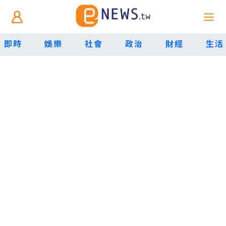
即時
娛樂
社會
政治
財經
生活