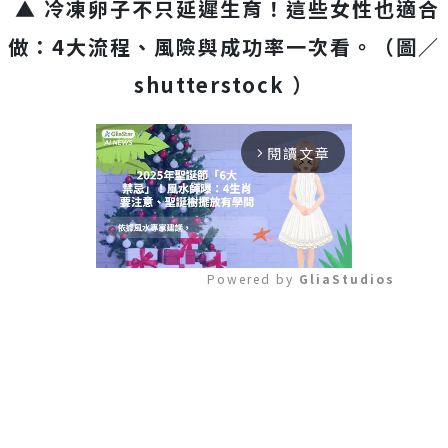
▲ 冷凍卵子不只延遲生育！這些女性也適合
做：4大流程、風險與成功率一次看。
（圖／
shutterstock ）
閱讀文章
arrow_forward_ios
Powered by 
GliaStudios
Mute