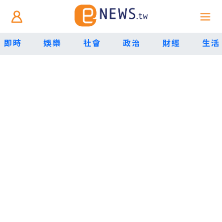
即時
娛樂
社會
政治
財經
生活