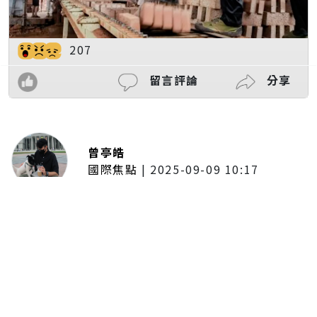
207
留言評論
分享
曾亭皓
國際焦點
|
2025-09-09 10:17
墨西哥驚悚車禍！火車攔腰撞上巴
士「推行數十米」 至少10死逾60
傷