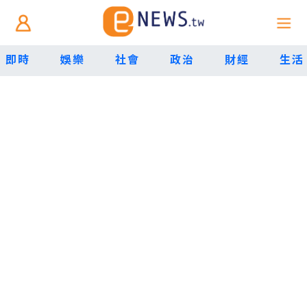
即時
娛樂
社會
政治
財經
生活