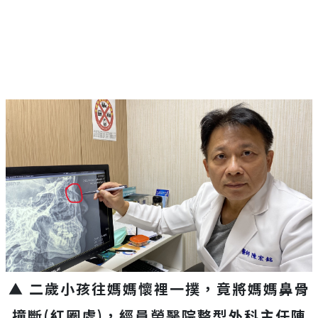
▲ 二歲小孩往媽媽懷裡一撲，竟將媽媽鼻骨
撞斷(紅圈處)，
經員榮醫院整型外科主任陳