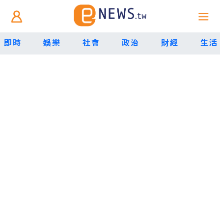
即時
娛樂
社會
政治
財經
生活