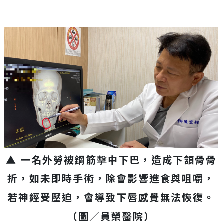
▲ 一名外勞被鋼筋擊中下巴，
造成下頷骨骨
折，如未即時手術，除會影響進食與咀嚼，
若神經受壓迫，會導致下唇感覺無法恢復。
（圖／員榮醫院）