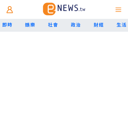
即時
娛樂
社會
政治
財經
生活