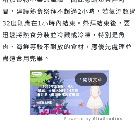
間，建議熟食祭拜不超過2小時，若氣溫超過
32度則應在1小時內結束。祭拜結束後，要
迅速將熟食分裝並冷藏或冷凍，特別是魚
肉、海鮮等較不耐放的食材，應優先處理並
盡速食用完畢。
閱讀文章
arrow_forward_ios
Powered by 
GliaStudios
Mute