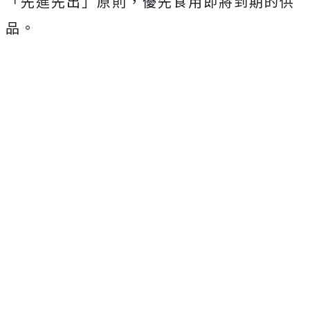
「先進先出」原則，優先食用即將到期的供
品。