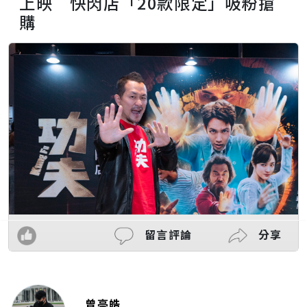
上映 快閃店「20款限定」吸粉搶
購
留言評論
分享
曾亭皓