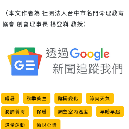
（本文作者為 社團法人台中市名門命理教育
協會 創會理事長 楊登嵙 教授）
處暑
秋季養生
陰陽變化
涼爽天氣
潤肺養胃
保暖
調整室內溫度
早睡早起
適量運動
愉悅心情