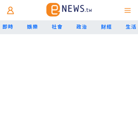
即時
娛樂
社會
政治
財經
生活