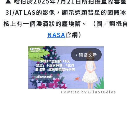
▲ 哈伯於2025年7月21日所拍攝星際彗星
3I/ATLAS的影像，顯示這顆彗星的固體冰
核上有一個淚滴狀的塵埃繭。 （圖／翻攝自
NASA
官網）
閱讀文章
arrow_forward_ios
Powered by 
GliaStudios
Mute