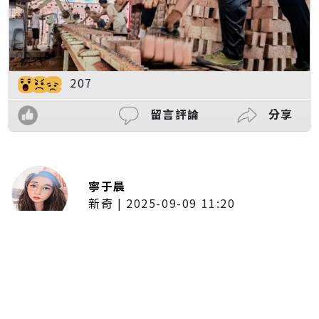
207
留言評論
分享
寧于晨
新奇
|
2025-09-09 11:20
東京陷蟑螂惡夢！美洲蟑螂體型
大、食量驚人 「單性繁殖」恐釀
全面爆發