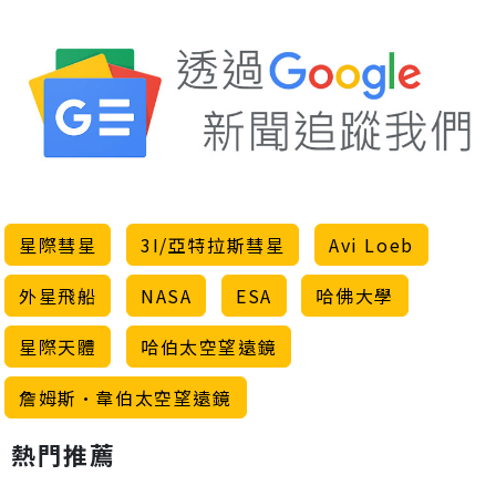
星際彗星
3I/亞特拉斯彗星
Avi Loeb
外星飛船
NASA
ESA
哈佛大學
星際天體
哈伯太空望遠鏡
詹姆斯·韋伯太空望遠鏡
熱門推薦