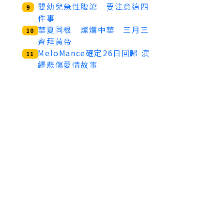
嬰幼兒急性腹瀉 要注意這四
9
件事
華夏同根 燦爛中華 三月三
10
齊拜黃帝
MeloMance確定26日回歸 演
11
繹悲傷愛情故事