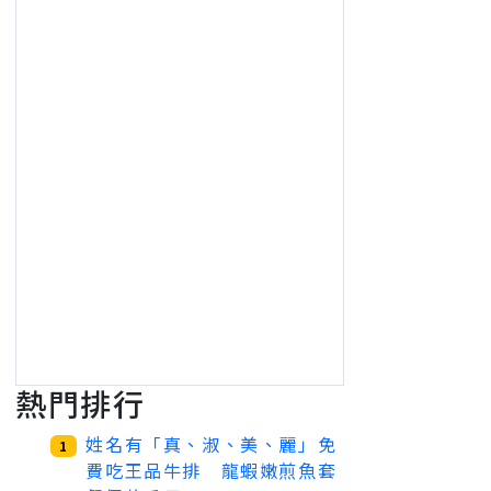
熱門排行
姓名有「真、淑、美、麗」免
1
費吃王品牛排 龍蝦嫩煎魚套