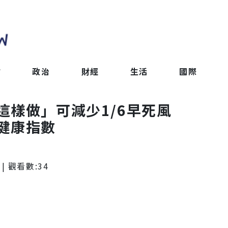
會
政治
財經
生活
國際
這樣做」可減少1/6早死風
健康指數
| 觀看數:
34