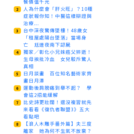
餐價值千元
人為什麼會「肝火旺」？10種
2
症狀報你知！中醫這樣辯證與
治療...
台中深夜驚傳墜樓！48歲女
3
「租屋處陽台墜落」當場身
亡 尪連夜南下認屍
獨家／彰化小兄妹癌父猝逝！
4
生母挨批冷血 女兒駁斥驚人
真相
日月談畫 百位知名藝術家齊
5
畫日月潭
運動後肩膀痛到舉不起？ 學
6
會這2招能緩解
比史詩更壯闊！還沒複習就先
7
來看看《復仇者聯盟3》五大
看點吧
【浪人木雕手番外篇】夫三度
8
離家 她為何不生氣不放棄？