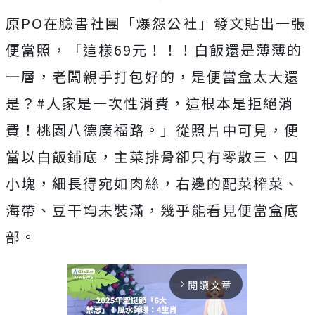
原PO在臉書社團「爆怨公社」發文貼出一張
便當照，
「這樣69元！！！白飯還是薄薄的
一層，老闆親手打包好的，是便當盒太大還
是？#人家是一次性消費，這根本是拒絕消
費！桃園八德廣福路。」從照片中可見，便
當以白飯鋪底，主菜排骨卻只有零散三、四
小塊，細長得宛如肉絲，右邊的配菜榨菜、
海帶、豆干均未裝滿，幾乎能看見便當盒底
部。
閱讀文章
arrow_forward_ios