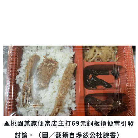
▲桃園某家便當店主打69元銅板價便當引發
討論。（圖／翻攝自爆怨公社臉書）