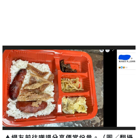
▲網友前往嘲諷分享便當份量。（圖／翻攝