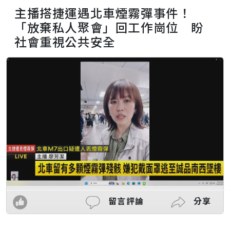
主播搭捷運遇北車煙霧彈事件！
「放棄私人聚會」回工作崗位 盼
社會重視公共安全
留言評論
分享