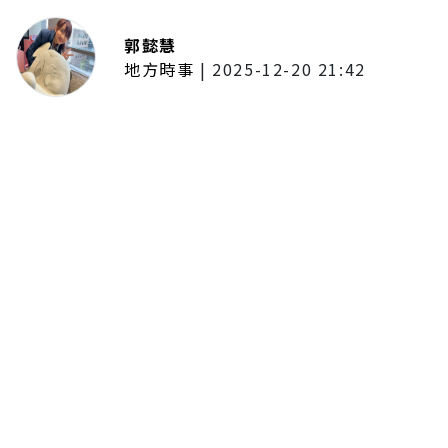
郭懿慧
地方時事
|
2025-12-20 21:42
捷運無差別攻擊事件後社會齊哀
悼 北捷暫關燈飾、民眾自發獻花
追思