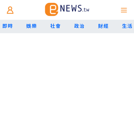
即時
娛樂
社會
政治
財經
生活