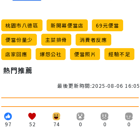
桃園市八德區
新開幕便當店
69元便當
便當份量少
主菜排骨
消費者反應
店家回應
爆怨公社
便當照片
經驗不足
熱門推薦
最後更新時間:2025-08-06 16:05
97
52
74
0
0
0