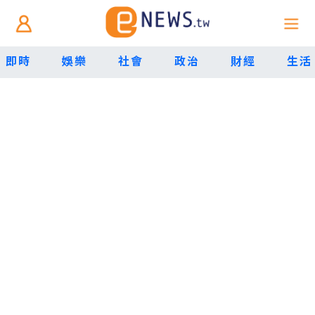
即時
娛樂
社會
政治
財經
生活