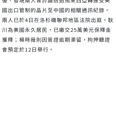
後，發現兩人曾討論透過馬來西亞轉運受美
國出口管制的晶片至中國的相關通訊紀錄。
兩人已於4日在洛杉磯聯邦地區法院出庭。耿
川為美國永久居民，已繳交25萬美元保釋金
獲釋；楊時薇則因簽證逾期滯留，拘押聽證
會預定於12日舉行。