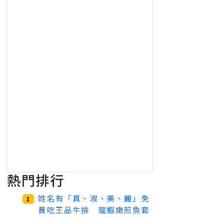
熱門排行
姓名有「真、淑、美、麗」免
1
費吃王品牛排 龍蝦嫩煎魚套