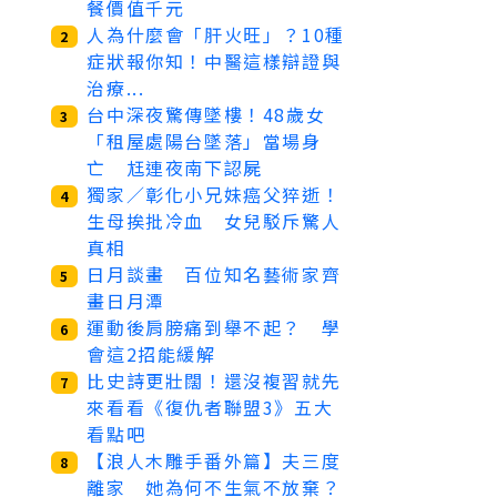
餐價值千元
人為什麼會「肝火旺」？10種
2
症狀報你知！中醫這樣辯證與
治療...
台中深夜驚傳墜樓！48歲女
3
「租屋處陽台墜落」當場身
亡 尪連夜南下認屍
獨家／彰化小兄妹癌父猝逝！
4
生母挨批冷血 女兒駁斥驚人
真相
日月談畫 百位知名藝術家齊
5
畫日月潭
運動後肩膀痛到舉不起？ 學
6
會這2招能緩解
比史詩更壯闊！還沒複習就先
7
來看看《復仇者聯盟3》五大
看點吧
【浪人木雕手番外篇】夫三度
8
離家 她為何不生氣不放棄？