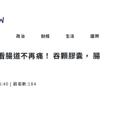
會
政治
財經
生活
國際
看腸道不再痛！ 吞顆膠囊， 腸
6:40
| 觀看數:
184