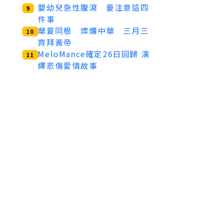
嬰幼兒急性腹瀉 要注意這四
9
件事
華夏同根 燦爛中華 三月三
10
齊拜黃帝
MeloMance確定26日回歸 演
11
繹悲傷愛情故事