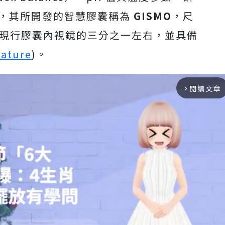
者領銜，其所開發的智慧膠囊稱為
GISMO
，尺
現行膠囊內視鏡的三分之一左右，並具備
ature
)。
閱讀文章
arrow_forward_ios