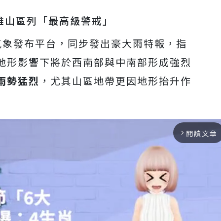
雄山區列「最高級警戒」
氣象發布平台，同步發出豪大雨特報，指
地形影響下將於西南部與中南部形成強烈
雨勢猛烈
，尤其山區地帶更因地形抬升作
閱讀文章
arrow_forward_ios