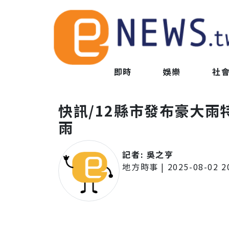
即時
娛樂
社
快訊/12縣市發布豪大
雨
記者:
吳之亨
地方時事
|
2025-08-02 2