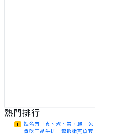
熱門排行
姓名有「真、淑、美、麗」免
1
費吃王品牛排 龍蝦嫩煎魚套