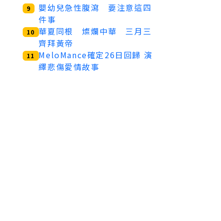
嬰幼兒急性腹瀉 要注意這四
9
件事
華夏同根 燦爛中華 三月三
10
齊拜黃帝
MeloMance確定26日回歸 演
11
繹悲傷愛情故事