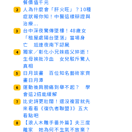
餐價值千元
人為什麼會「肝火旺」？10種
2
症狀報你知！中醫這樣辯證與
治療...
台中深夜驚傳墜樓！48歲女
3
「租屋處陽台墜落」當場身
亡 尪連夜南下認屍
獨家／彰化小兄妹癌父猝逝！
4
生母挨批冷血 女兒駁斥驚人
真相
日月談畫 百位知名藝術家齊
5
畫日月潭
運動後肩膀痛到舉不起？ 學
6
會這2招能緩解
比史詩更壯闊！還沒複習就先
7
來看看《復仇者聯盟3》五大
看點吧
【浪人木雕手番外篇】夫三度
8
離家 她為何不生氣不放棄？