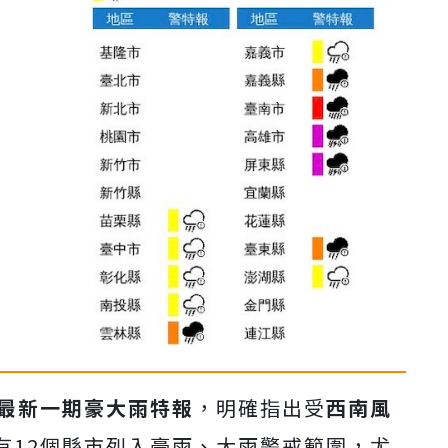
最新一期豪大雨特報
，明確指出受
西南風
有12個縣市列入豪雨、大雨警戒範圍，尤