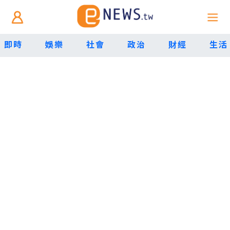
即時
娛樂
社會
政治
財經
生活