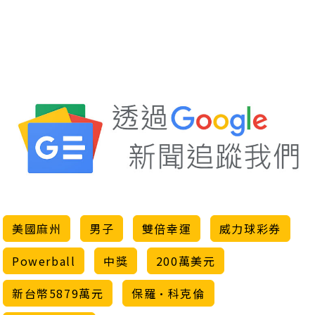
美國麻州
男子
雙倍幸運
威力球彩券
Powerball
中獎
200萬美元
新台幣5879萬元
保羅·科克倫