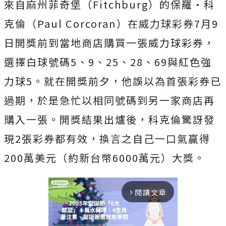
來自麻州菲奇堡（Fitchburg）的保羅·科
克倫（Paul Corcoran）在威力球彩券7月9
日開獎前到當地商店購買一張威力球彩券，
選擇白球號碼5、9、25、28、69與紅色強
力球5。就在開獎前夕，他誤以為首張彩券已
過期，於是急忙以相同號碼到另一家商店
再
購入一張。開獎結果出爐後，科克倫驚訝發
現2張彩券都有效，換言之自己一口氣贏得
200萬美元（約新台幣6000萬元）
大獎。
閱讀文章
arrow_forward_ios