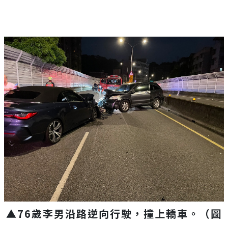
▲76歲李男沿路逆向行駛，撞上轎車。（圖