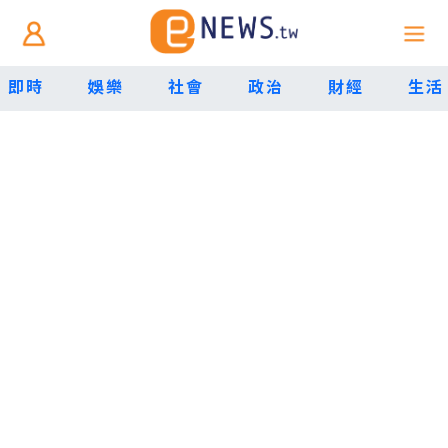
即時
娛樂
社會
政治
財經
生活