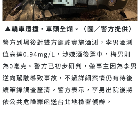
▲轎車遭撞，車頭全爛。（圖／警方提供）
警方到場後對雙方駕駛實施酒測，李男酒測
值高達0.94mg/L，涉嫌酒後駕車，梅男則
為0毫克。警方已初步研判，肇事主因為李男
逆向駕駛導致事故，不過詳細案情仍有待後
續筆錄調查釐清。警方表示，李男出院後將
依公共危險罪函送台北地檢署偵辦。