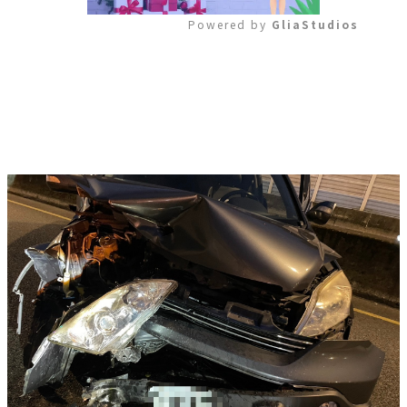
Powered by 
GliaStudios
Mute