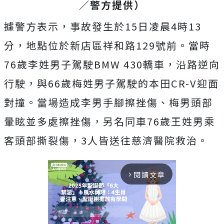
／警方提供）
據警方表示，事故發生於15日凌晨4時13
分，地點位於新店區祥和路129號前。當時
76歲李姓男子駕駛BMW 430轎車，沿路逆向
行駛，與66歲梅姓男子駕駛的本田CR-V迎面
對撞。當場造成李男手腳擦挫傷、梅男頭部
暈眩並多處擦挫傷，另名同車76歲王姓男乘
客頭部撕裂傷，3人皆送往慈濟醫院救治。
閱讀文章
arrow_forward_ios