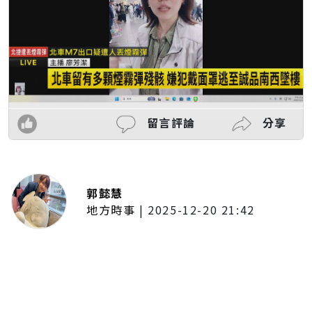
留言評論
分享
郭懿慧
地方時事
|
2025-12-20 21:42
捷運無差別攻擊事件後社會齊哀
悼 北捷暫關燈飾、民眾自發獻花
追思