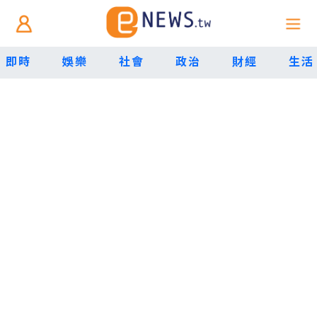
即時
娛樂
社會
政治
財經
生活