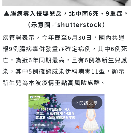
▲腸病毒入侵嬰兒房，北中南6死、9重症。
（示意圖／
shutterstock
）
疾管署表示，今年截至6月30日，國內共通
報9例腸病毒併發重症確定病例，其中6例死
亡，為近6年同期最高，且有6例為新生兒感
染，其中5例確認感染伊科病毒11型，顯示
新生兒為本波疫情重點高風險族群。
閱讀文章
arrow_forward_ios