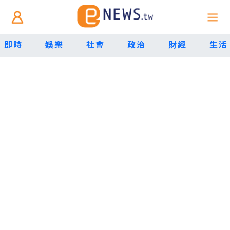
即時
娛樂
社會
政治
財經
生活