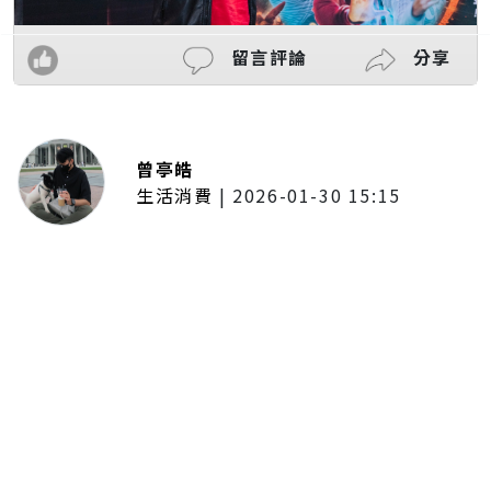
留言評論
分享
曾亭皓
生活消費
|
2026-01-30 15:15
年前採購倒數2週！大賣場優惠火力
全開 滿額9折、送券雙重回饋