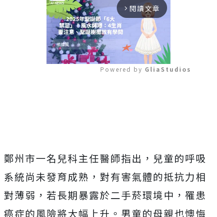
閱讀文章
arrow_forward_ios
Powered by 
GliaStudios
Mute
鄭州市一名兒科主任醫師指出，兒童的呼吸
系統尚未發育成熟，對有害氣體的抵抗力相
對薄弱，若長期暴露於二手菸環境中，罹患
癌症的風險將大幅上升。男童的母親也懊悔